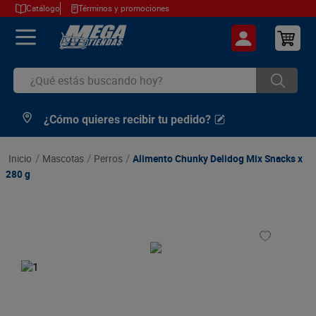
Catálogo
Términos y promociones
¿Qué estás buscando hoy?
¿Cómo quieres recibir tu pedido?
TÉRMINOS MÁS BUSCADOS
1
.
cerveza
mascotas
perros
Alimento Chunky Delidog Mix Snacks x
2
.
arroz
280 g
3
.
leche
4
.
cafe
5
.
aceite
6
.
azucar
7
.
huevos