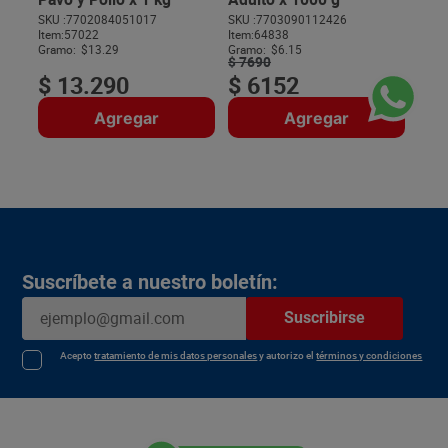
SKU :
7702084051017
SKU :
7703090112426
Item
:
57022
Item
:
64838
$
Gramo:
$13.29
Gramo:
$6.15
$
7690
$
13
.
290
$
6152
Agregar
Agregar
Suscríbete a nuestro boletín:
Suscribirse
Acepto
tratamiento de mis datos personales
y autorizo el
términos y condiciones