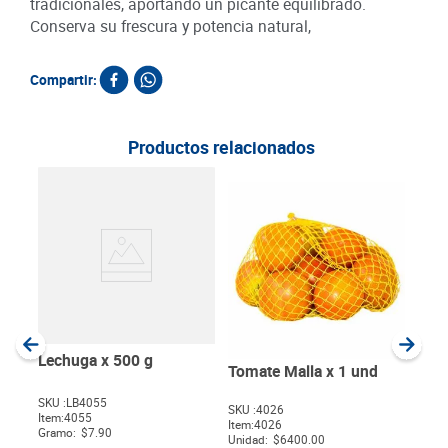
tradicionales, aportando un picante equilibrado.
Conserva su frescura y potencia natural,
Compartir:
Productos relacionados
Habi
g
SKU :
Item
:
Gram
Lechuga x 500 g
Tomate Malla x 1 und
SKU :
LB4055
SKU :
4026
Item
:
4055
$
Item
:
4026
Gramo:
$7.90
Unidad:
$6400.00