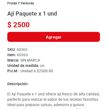
8
.
detergente
Frutas Y Verduras
9
.
queso
Ají Paquete x 1 und
10
.
papa
$
2500
Agregar
SKU
:
60365
Item
:
60365
Marca:
SIN MARCA
Unidad de medida:
un
P.U.M :
Unidad a
$2500.00
Descripción:
El Ají Paquete x 1 und ofrece ají fresco de alta calidad,
perfecto para realzar el sabor de tus recetas favoritas.
Ideal para preparar salsas, aderezos y guisos