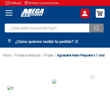
Catálogo
Términos y promociones
¿Qué estás buscando hoy?
¿Cómo quieres recibir tu pedido?
TÉRMINOS MÁS BUSCADOS
1
.
cerveza
frutas y verduras
frutas
Aguacate Hass Paquete x 1 und
2
.
arroz
3
.
leche
4
.
cafe
5
.
aceite
6
.
azucar
7
.
huevos