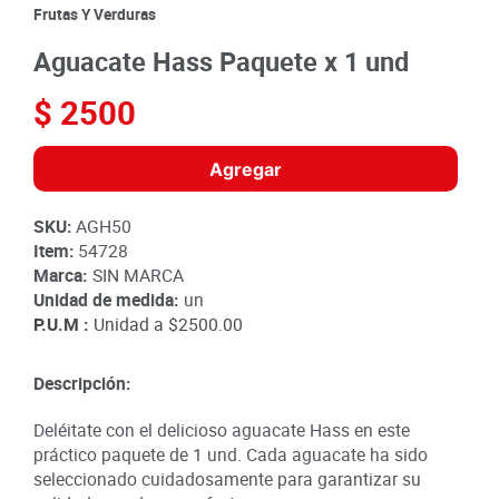
8
.
detergente
Frutas Y Verduras
9
.
queso
Aguacate Hass Paquete x 1 und
10
.
papa
$
2500
Agregar
SKU
:
AGH50
Item
:
54728
Marca:
SIN MARCA
Unidad de medida:
un
P.U.M :
Unidad a
$2500.00
Descripción:
Deléitate con el delicioso aguacate Hass en este
práctico paquete de 1 und. Cada aguacate ha sido
seleccionado cuidadosamente para garantizar su