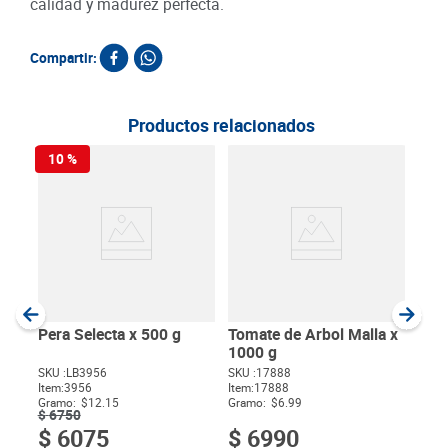
calidad y madurez perfecta.
Compartir:
Productos relacionados
10 %
Uchu
g
SKU :
Item
:
Gram
Pera Selecta x 500 g
Tomate de Arbol Malla x
1000 g
SKU :
LB3956
SKU :
17888
Item
:
3956
Item
:
17888
$
Gramo:
$12.15
Gramo:
$6.99
$
6750
$
6075
$
6990