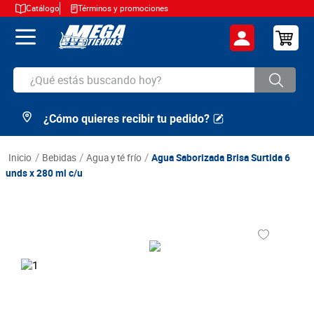
Catálogo
Términos y promociones
¿Qué estás buscando hoy?
¿Cómo quieres recibir tu pedido?
TÉRMINOS MÁS BUSCADOS
1
.
cerveza
bebidas
agua y té frío
Agua Saborizada Brisa Surtida 6
2
.
arroz
unds x 280 ml c/u
3
.
leche
4
.
cafe
5
.
aceite
6
.
azucar
7
.
huevos