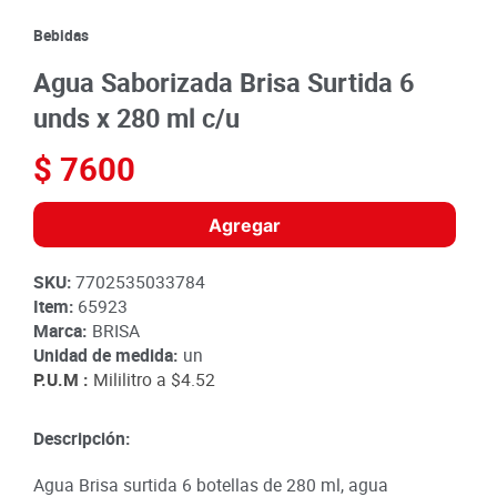
8
.
detergente
Bebidas
9
.
queso
Agua Saborizada Brisa Surtida 6
10
.
papa
unds x 280 ml c/u
$
7600
Agregar
SKU
:
7702535033784
Item
:
65923
Marca:
BRISA
Unidad de medida:
un
P.U.M :
Mililitro a
$4.52
Descripción:
Agua Brisa surtida 6 botellas de 280 ml, agua