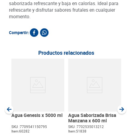
saborizada refrescante y baja en calorías. Ideal para
refrescarte y disfrutar sabores frutales en cualquier
momento.
Compartir:
Productos relacionados
Agu
Lim
SKU :
Item
:
Milili
Agua Genesis x 5000 ml
Agua Saborizada Brisa
Manzana x 600 ml
SKU :
7709541150795
SKU :
7702535013212
Item
:
60282
Item
:
51838