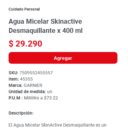
8
.
detergente
Cuidado Personal
9
.
queso
Agua Micelar Skinactive
10
.
papa
Desmaquillante x 400 ml
$
29
.
290
Agregar
SKU
:
7509552455557
Item
:
45355
Marca:
GARNIER
Unidad de medida:
un
P.U.M :
Mililitro a
$73.22
Descripción:
El Agua Micelar SkinActive Desmaquillante es un