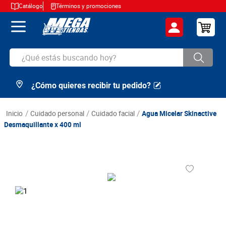
Catálogo
Términos y promociones
¿Qué estás buscando hoy?
¿Cómo quieres recibir tu pedido?
TÉRMINOS MÁS BUSCADOS
1
.
cerveza
cuidado personal
cuidado facial
Agua Micelar Skinactive
2
.
arroz
Desmaquillante x 400 ml
3
.
leche
4
.
cafe
5
.
aceite
6
.
azucar
7
.
huevos