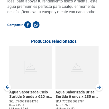
Ideal para apoyar tu rendimiento físico y mental, este
agua premium es perfecta para cualquier momento
del día. ¡Renueva tu cuerpo y mente con cada sorbo!
Compartir:
Productos relacionados
Té L
Dur
SKU :
Item
:
Milili
Agua Saborizada Cielo
Agua Saborizada Brisa
Surtida 6 unds x 620 ml
Surtida 6 unds x 280 ml
c/u
c/u
SKU :
7709715884716
SKU :
7702535033784
Item
:
73533
Item
:
65923
$
Mililitro:
$2.66
Mililitro:
$4.52