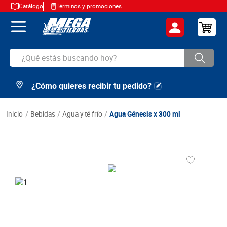
Catálogo
Términos y promociones
¿Qué estás buscando hoy?
¿Cómo quieres recibir tu pedido?
TÉRMINOS MÁS BUSCADOS
1
.
cerveza
bebidas
agua y té frío
Agua Génesis x 300 ml
2
.
arroz
3
.
leche
4
.
cafe
5
.
aceite
6
.
azucar
7
.
huevos