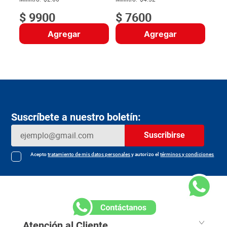
$
9900
$
7600
Agregar
Agregar
Suscríbete a nuestro boletín:
Suscribirse
Acepto
tratamiento de mis datos personales
y autorizo el
términos y condiciones
Atención al Cliente