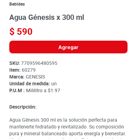
8
.
detergente
Bebidas
9
.
queso
Agua Génesis x 300 ml
10
.
papa
$
590
Agregar
SKU
:
7709596480595
Item
:
60279
Marca:
GENESIS
Unidad de medida:
un
P.U.M :
Mililitro a
$1.97
Descripción:
Agua Génesis 300 ml es la solución perfecta para
mantenerte hidratado y revitalizado. Su composición
pura y mineral balanceado aporta energía y bienestar.