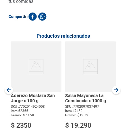
tus comidas.
Compartir:
Productos relacionados
Sal
100
SKU :
Item
:
Gram
Aderezo Mostaza San
Salsa Mayonesa La
Jorge x 100 g
Constancia x 1000 g
SKU :
7702014924008
SKU :
7702097037497
Item
:
62366
Item
:
47452
$
Gramo:
$23.50
Gramo:
$19.29
$
2350
$
19
.
290