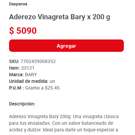
8
.
detergente
Despensa
9
.
queso
Aderezo Vinagreta Bary x 200 g
10
.
papa
$
5090
Agregar
SKU
:
7702439008352
Item
:
33121
Marca:
BARY
Unidad de medida:
un
P.U.M :
Gramo a
$25.45
Descripción:
Aderezo Vinagreta Bary 200g: Una vinagreta clásica
para tus ensaladas. Con un sabor balanceado de
acidez y dulzor. Ideal para darle un toque especial a