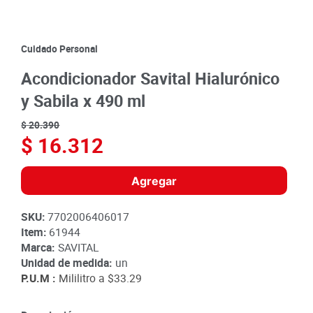
8
.
detergente
9
.
queso
Cuidado Personal
10
.
papa
Acondicionador Savital Hialurónico
y Sabila x 490 ml
$
20
.
390
$
16
.
312
Agregar
SKU
:
7702006406017
Item
:
61944
Marca:
SAVITAL
Unidad de medida:
un
P.U.M :
Mililitro a
$33.29