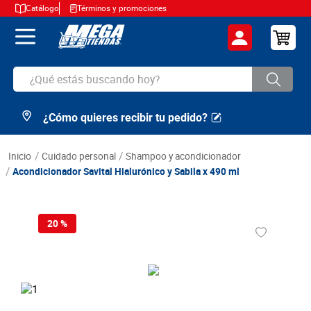
Catálogo
Términos y promociones
¿Qué estás buscando hoy?
¿Cómo quieres recibir tu pedido?
TÉRMINOS MÁS BUSCADOS
1
.
cerveza
cuidado personal
shampoo y acondicionador
2
.
arroz
Acondicionador Savital Hialurónico y Sabila x 490 ml
3
.
leche
4
.
cafe
20 %
5
.
aceite
6
.
azucar
7
.
huevos