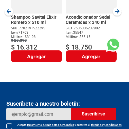
SKU :
Item
:
MililI
Shampoo Savital Elixir
Acondicionador Sedal
Romero x 510 ml
Ceramidas x 340 ml
SKU :
7702191522295
SKU :
7506306237902
Item
:
71703
Item
:
35547
$
Mililitro:
$31.98
Mililitro:
$55.15
$
20
.
390
$
16
.
312
$
18
.
750
Agregar
Agregar
Suscríbete a nuestro boletín:
Suscribirse
Acepto
tratamiento de mis datos personales
y autorizo el
términos y condiciones