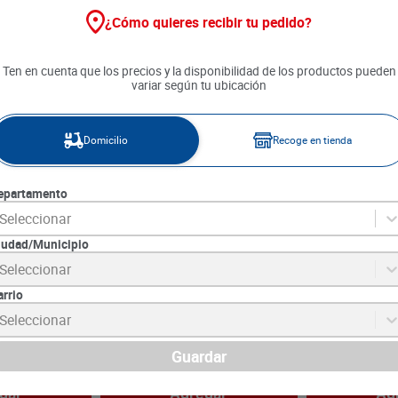
¿Cómo quieres recibir tu pedido?
15 %
Ten en cuenta que los precios y la disponibilidad de los productos pueden
variar según tu ubicación
Domicilio
Recoge en tienda
epartamento
Seleccionar
iudad/Municipio
Seleccionar
 Elixir Romero
Acondicionador Alma de
Shampoo Savit
romero Aguacate x 500 ml
Tratamiento El
arrio
425 ml
5
SKU :
7702354961473
SKU :
7702191523
Seleccionar
Item
:
74393
Item
:
71980
Mililitro:
$49.78
Unidad:
$56.32
$
33
.
790
Guardar
$
24
.
890
$
28
.
721
gar
Agregar
Ag