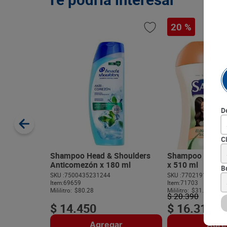
20 %
D
C
Shampoo Head & Shoulders
Shampoo Savital
Anticomezón x 180 ml
x 510 ml
B
SKU :
7500435231244
SKU :
770219152229
Item
:
69659
Item
:
71703
Mililitro:
$80.28
Mililitro:
$31.98
$
20
.
390
$
14
.
450
$
16
.
312
Agregar
Agre