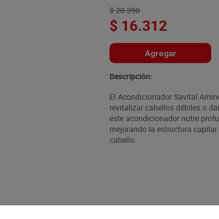
$
20
.
390
$
16
.
312
Agregar
Descripción:
El Acondicionador Savital Amino
revitalizar cabellos débiles o 
este acondicionador nutre profu
mejorando la estructura capilar 
cabello.