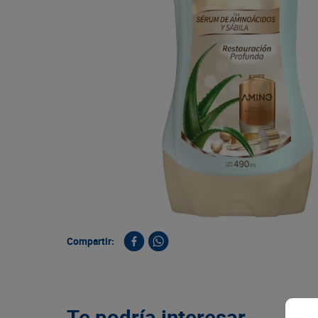
9
.
queso
10
.
papa
Compartir:
Te podría interesar