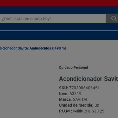
ué estás buscando hoy?
icionador Savital Aminoácidos x 490 ml
Cuidado Personal
Acondicionador Savit
SKU
:
7702006406451
Item
:
63319
Marca:
SAVITAL
Unidad de medida:
un
P.U.M :
Mililitro a
$33.29