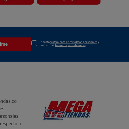
Acepto
tratamiento de mis datos personales
y
irse
autorizo el
términos y condiciones
endas.co
les
personales
respecto a