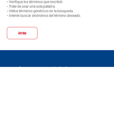
• Verifique los términos que escribió.
• Trate de usar una sola palabra.
• Utilice términos genéricos en la búsqueda.
• Intente buscar sinónimos del término deseado.
Atrás
Suscríbete a nuestro boletín:
Suscribirse
Acepto
tratamiento de mis datos personales
y autorizo el
términos y condiciones