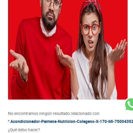
8
.
detergente
9
.
queso
10
.
papa
No encontramos ningún resultado relacionado con
Acondicionador-Pantene-Nutricion-Colageno-X-170-Ml-7500435
¿Qué debo hacer?