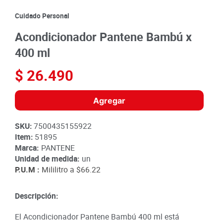
8
.
detergente
Cuidado Personal
9
.
queso
Acondicionador Pantene Bambú x
10
.
papa
400 ml
$
26
.
490
Agregar
SKU
:
7500435155922
Item
:
51895
Marca:
PANTENE
Unidad de medida:
un
P.U.M :
Mililitro a
$66.22
Descripción:
El Acondicionador Pantene Bambú 400 ml está