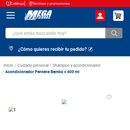
Catálogo
Términos y promociones
¿Qué estás buscando hoy?
¿Cómo quieres recibir tu pedido?
TÉRMINOS MÁS BUSCADOS
1
.
cerveza
cuidado personal
shampoo y acondicionador
2
.
arroz
Acondicionador Pantene Bambú x 400 ml
3
.
leche
4
.
cafe
5
.
aceite
6
.
azucar
7
.
huevos