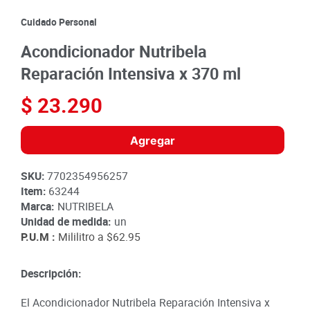
8
.
detergente
Cuidado Personal
9
.
queso
Acondicionador Nutribela
10
.
papa
Reparación Intensiva x 370 ml
$
23
.
290
Agregar
SKU
:
7702354956257
Item
:
63244
Marca:
NUTRIBELA
Unidad de medida:
un
P.U.M :
Mililitro a
$62.95
Descripción:
El Acondicionador Nutribela Reparación Intensiva x