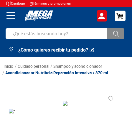
Catálogo
Términos y promociones
¿Qué estás buscando hoy?
¿Cómo quieres recibir tu pedido?
TÉRMINOS MÁS BUSCADOS
1
.
cerveza
cuidado personal
shampoo y acondicionador
2
.
arroz
Acondicionador Nutribela Reparación Intensiva x 370 ml
3
.
leche
4
.
cafe
5
.
aceite
6
.
azucar
7
.
huevos