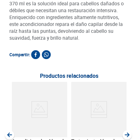
370 ml es la solución ideal para cabellos dañados o
débiles que necesitan una restauración intensiva.
Enriquecido con ingredientes altamente nutritivos,
este acondicionador repara el daño capilar desde la
raíz hasta las puntas, devolviendo al cabello su
suavidad, fuerza y brillo natural.
Compartir:
Productos relacionados
Sha
Kera
SKU :
Item
:
Milili