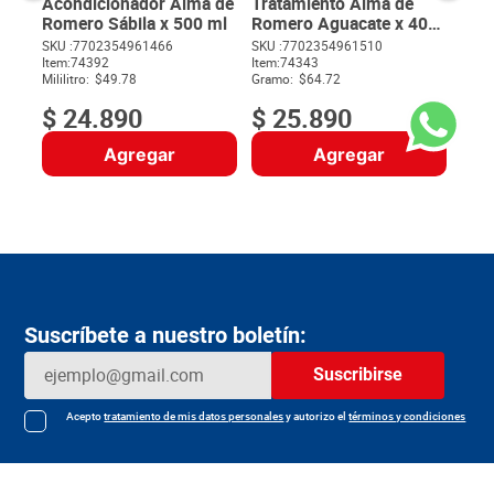
Acondicionador Alma de
Tratamiento Alma de
Romero Sábila x 500 ml
Romero Aguacate x 400
g
SKU :
7702354961466
SKU :
7702354961510
Item
:
74392
Item
:
74343
$
Mililitro:
$49.78
Gramo:
$64.72
$
24
.
890
$
25
.
890
Agregar
Agregar
Suscríbete a nuestro boletín:
Suscribirse
Acepto
tratamiento de mis datos personales
y autorizo el
términos y condiciones