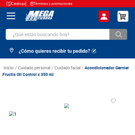
Catálogo
Términos y promociones
¿Qué estás buscando hoy?
¿Cómo quieres recibir tu pedido?
TÉRMINOS MÁS BUSCADOS
1
.
cerveza
cuidado personal
cuidado facial
Acondicionador Garnier
2
.
arroz
Fructis Oil Control x 350 ml
3
.
leche
4
.
cafe
5
.
aceite
6
.
azucar
7
.
huevos