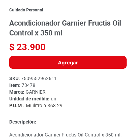
8
.
detergente
Cuidado Personal
9
.
queso
Acondicionador Garnier Fructis Oil
10
.
papa
Control x 350 ml
$
23
.
900
Agregar
SKU
:
7509552962611
Item
:
73478
Marca:
GARNIER
Unidad de medida:
un
P.U.M :
Mililitro a
$68.29
Descripción:
Acondicionador Garnier Fructis Oil Control x 350 ml.