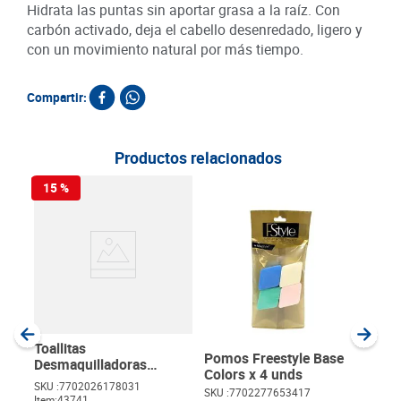
Hidrata las puntas sin aportar grasa a la raíz. Con
carbón activado, deja el cabello desenredado, ligero y
con un movimiento natural por más tiempo.
Compartir:
Productos relacionados
15 %
Sha
Adi
ml
SKU :
Item
:
Milili
Toallitas
Pomos Freestyle Base
Desmaquilladoras
Colors x 4 unds
Pomys Basic x 28 unds
SKU :
7702026178031
SKU :
7702277653417
Item
:
43741