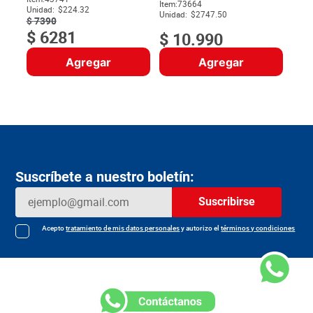
$
Item
:
73664
Unidad:
$224.32
Unidad:
$2747.50
$
7390
$
6281
$
10
.
990
Agregar
Agregar
Suscríbete a nuestro boletín:
Suscribirse
Acepto
tratamiento de mis datos personales
y autorizo el
términos y condiciones