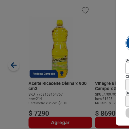
D
C
Aceite Ricaceite Oleina x 900
Vinagre Blanco R
cm3
Campo x 5000 m
B
SKU :
7708153154757
SKU :
770979389920
Item
:
214
Item
:
61628
Centímetro cúbico:
$8.10
Mililitro:
$1.74
$
7290
$
8690
Agregar
Agre