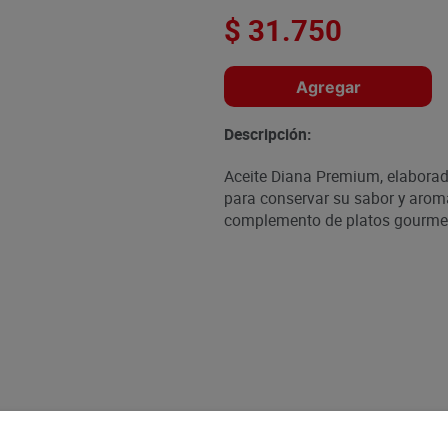
$
31
.
750
Agregar
Descripción:
Aceite Diana Premium, elaborad
para conservar su sabor y arom
complemento de platos gourmet.