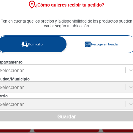
¿Cómo quieres recibir tu pedido?
Ten en cuenta que los precios y la disponibilidad de los productos pueden
variar según tu ubicación
Domicilio
Recoge en tienda
epartamento
Seleccionar
iudad/Municipio
icuras del
Aceite de Girasol Ricuras Del
Aceite Riquís
Seleccionar
l
Campo x 2700 cm3
arrio
6
SKU :
7709793899213
SKU :
7701018076
Item
:
53765
Item
:
61150
Seleccionar
Centímetro cúbico:
$9.26
Centímetro cúbico:
$
24
.
990
$
10
.
490
Guardar
gar
Agregar
Ag