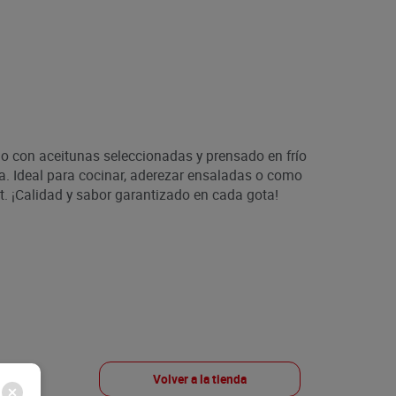
o con aceitunas seleccionadas y prensado en frío
a. Ideal para cocinar, aderezar ensaladas o como
 ¡Calidad y sabor garantizado en cada gota!
Volver a la tienda