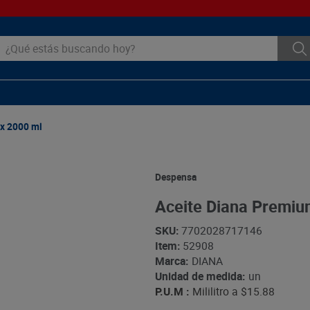
ué estás buscando hoy?
 x 2000 ml
Despensa
Aceite Diana Premiu
SKU
:
7702028717146
Item
:
52908
Marca:
DIANA
Unidad de medida:
un
P.U.M :
Mililitro a
$15.88