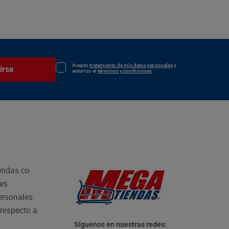
Acepto
tratamiento de mis datos personales
y
irse
autorizo el
términos y condiciones
endas.co
les
personales
respecto a
Síguenos en nuestras redes: