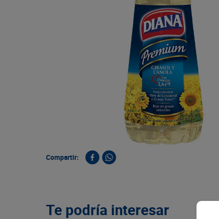
9
.
queso
10
.
papa
Compartir:
Te podría interesar