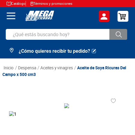
Catálogo
Términos y promociones
¿Qué estás buscando hoy?
¿Cómo quieres recibir tu pedido?
TÉRMINOS MÁS BUSCADOS
1
.
cerveza
despensa
aceites y vinagres
Aceite de Soya Ricuras Del
2
.
arroz
Campo x 500 cm3
3
.
leche
4
.
cafe
5
.
aceite
6
.
azucar
7
.
huevos