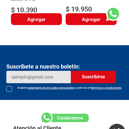
$
19
.
950
$
10
.
390
Agregar
Agregar
Suscríbete a nuestro boletín:
Suscribirse
Acepto
tratamiento de mis datos personales
y autorizo el
términos y condiciones
Atención al Cliente