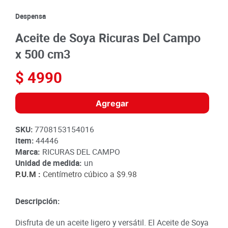
8
.
detergente
Despensa
9
.
queso
Aceite de Soya Ricuras Del Campo
10
.
papa
x 500 cm3
$
4990
Agregar
SKU
:
7708153154016
Item
:
44446
Marca:
RICURAS DEL CAMPO
Unidad de medida:
un
P.U.M :
Centímetro cúbico a
$9.98
Descripción:
Disfruta de un aceite ligero y versátil. El Aceite de Soya