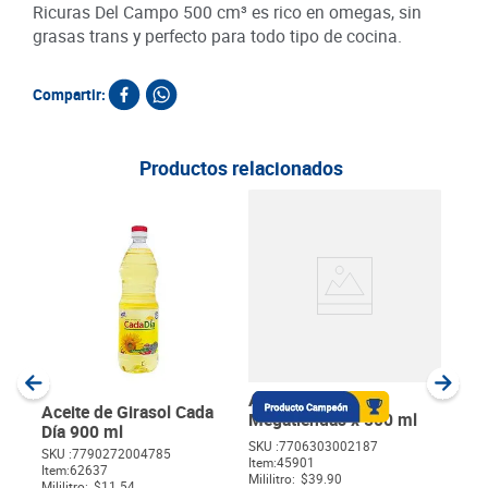
Ricuras Del Campo 500 cm³ es rico en omegas, sin
grasas trans y perfecto para todo tipo de cocina.
Compartir:
Productos relacionados
Acei
cm
SKU :
Item
:
Centí
Aceite de Oliva
Aceite de Girasol Cada
Megatiendas x 500 ml
Día 900 ml
SKU :
7706303002187
SKU :
7790272004785
Item
:
45901
$
Item
:
62637
Mililitro:
$39.90
Mililitro:
$11.54