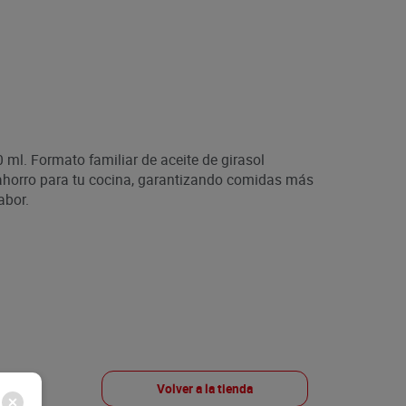
0 ml. Formato familiar de aceite de girasol
ahorro para tu cocina, garantizando comidas más
abor.
Volver a la tienda