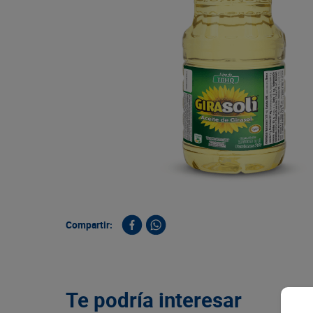
9
.
queso
10
.
papa
Compartir:
Te podría interesar