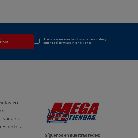
Acepto
tratamiento de mis datos personales
y
irse
autorizo el
términos y condiciones
endas.co
les
personales
respecto a
Síguenos en nuestras redes: