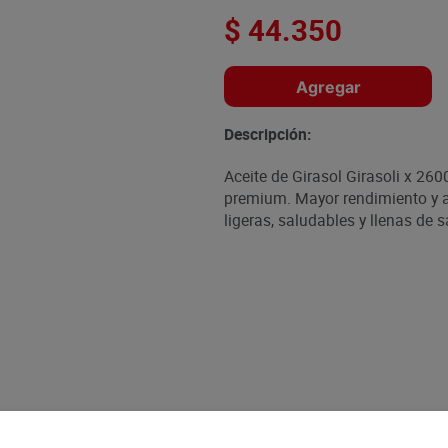
$
44
.
350
Agregar
Descripción:
Aceite de Girasol Girasoli x 260
premium. Mayor rendimiento y 
ligeras, saludables y llenas de s