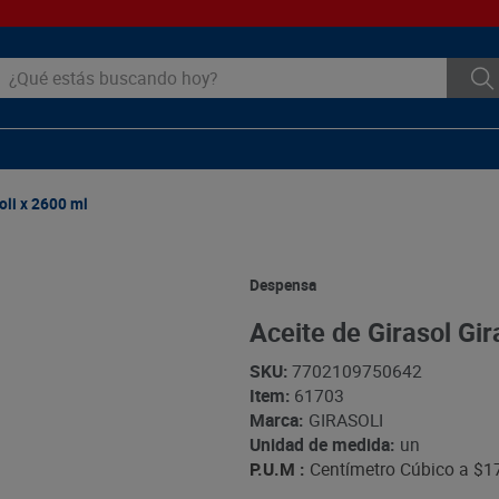
ué estás buscando hoy?
oli x 2600 ml
Despensa
Aceite de Girasol Gir
SKU
:
7702109750642
Item
:
61703
Marca:
GIRASOLI
Unidad de medida:
un
P.U.M :
Centímetro Cúbico a
$1