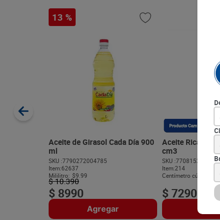
13 %
D
C
Aceite de Girasol Cada Día 900
Aceite Ricaceite
ml
cm3
B
SKU :
7790272004785
SKU :
770815315475
Item
:
62637
Item
:
214
Mililitro:
$9.99
Centímetro cúbico:
$8
$
10
.
390
$
8990
$
7290
Agregar
Agre