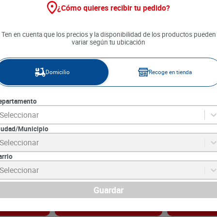
¿Cómo quieres recibir tu pedido?
Ten en cuenta que los precios y la disponibilidad de los productos pueden
variar según tu ubicación
Domicilio
Recoge en tienda
epartamento
Seleccionar
iudad/Municipio
 Oleina x 900
Aderezo Vinagre Ricuras Del
Aceite Riquís
Seleccionar
Campo x 500 ml
arrio
7
SKU :
7708153154993
SKU :
7701018076
Item
:
40668
Item
:
61150
Seleccionar
.10
Mililitro:
$3.38
Centímetro cúbico:
$
1690
$
10
.
490
Guardar
gar
Agregar
Ag