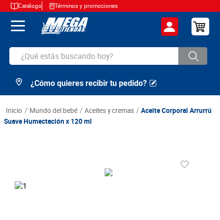
Catálogo
Términos y promociones
¿Qué estás buscando hoy?
¿Cómo quieres recibir tu pedido?
TÉRMINOS MÁS BUSCADOS
1
.
cerveza
mundo del bebé
aceites y cremas
Aceite Corporal Arrurrú
2
.
arroz
Suave Humectación x 120 ml
3
.
leche
4
.
cafe
5
.
aceite
6
.
azucar
7
.
huevos