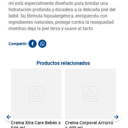
ml está especialmente diseñado para brindar una
hidratación profunda y duradera a la delicada piel del
bebé. Su fórmula hipoalergénica, enriquecida con
ingredientes naturales, protege contra la resequedad
mientras deja la piel tersa y suave al tacto.
Compartir:
Productos relacionados
Cre
Baby
SKU :
Item
:
Milili
Crema Xtra Care Bebés x
Crema Corporal Arrurrú
946 ml
x 400 ml