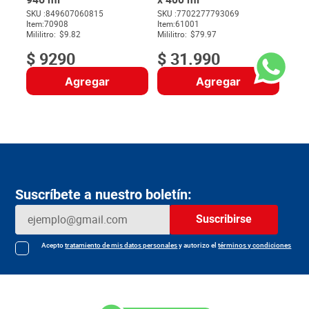
SKU :
849607060815
SKU :
7702277793069
Item
:
70908
Item
:
61001
$
Mililitro:
$9.82
Mililitro:
$79.97
$
9290
$
31
.
990
Agregar
Agregar
Suscríbete a nuestro boletín:
Suscribirse
Acepto
tratamiento de mis datos personales
y autorizo el
términos y condiciones