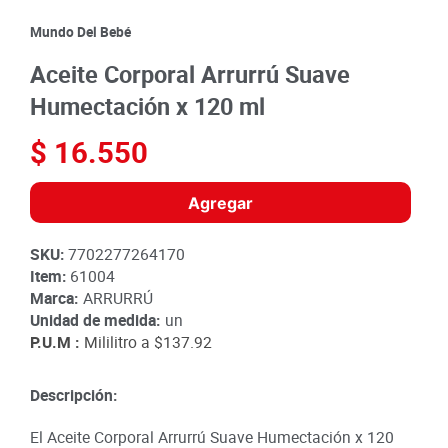
8
.
detergente
Mundo Del Bebé
9
.
queso
Aceite Corporal Arrurrú Suave
10
.
papa
Humectación x 120 ml
$
16
.
550
Agregar
SKU
:
7702277264170
Item
:
61004
Marca:
ARRURRÚ
Unidad de medida:
un
P.U.M :
Mililitro a
$137.92
Descripción:
El Aceite Corporal Arrurrú Suave Humectación x 120