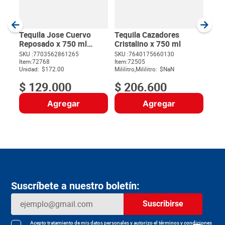
SKU :
Item
:
Milili
Tequila Jose Cuervo
Tequila Cazadores
Reposado x 750 ml
Cristalino x 750 ml
gratis 2 Copas
SKU :
7703562861265
SKU :
7640175660130
Item
:
72768
Item
:
72505
$
Unidad:
$172.00
Mililitro,Mililitro:
$NaN
$
129
.
000
$
206
.
600
Agregar
Agregar
Suscríbete a nuestro boletín:
Suscribirse
Acepto
tratamiento de mis datos personales
y autorizo el
términos y condiciones