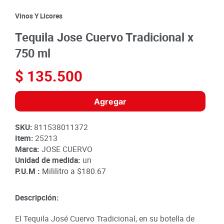
8
.
detergente
Vinos Y Licores
9
.
queso
Tequila Jose Cuervo Tradicional x
10
.
papa
750 ml
$
135
.
500
Agregar
SKU
:
811538011372
Item
:
25213
Marca:
JOSE CUERVO
Unidad de medida:
un
P.U.M :
Mililitro a
$180.67
Descripción:
El Tequila José Cuervo Tradicional, en su botella de