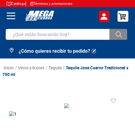
Catálogo
Términos y promociones
¿Qué estás buscando hoy?
¿Cómo quieres recibir tu pedido?
TÉRMINOS MÁS BUSCADOS
1
.
cerveza
vinos y licores
tequila
Tequila Jose Cuervo Tradicional x
2
.
arroz
750 ml
3
.
leche
4
.
cafe
5
.
aceite
6
.
azucar
7
.
huevos