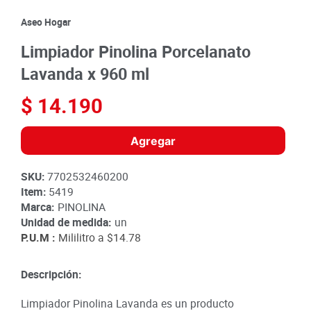
8
.
detergente
Aseo Hogar
9
.
queso
Limpiador Pinolina Porcelanato
10
.
papa
Lavanda x 960 ml
$
14
.
190
Agregar
SKU
:
7702532460200
Item
:
5419
Marca:
PINOLINA
Unidad de medida:
un
P.U.M :
Mililitro a
$14.78
Descripción:
Limpiador Pinolina Lavanda es un producto