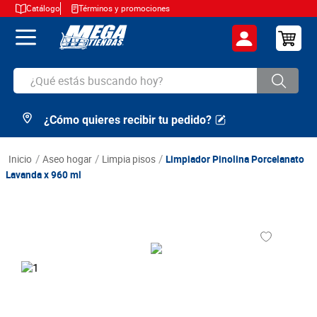
Catálogo
Términos y promociones
¿Qué estás buscando hoy?
¿Cómo quieres recibir tu pedido?
TÉRMINOS MÁS BUSCADOS
1
.
cerveza
aseo hogar
limpia pisos
Limpiador Pinolina Porcelanato
2
.
arroz
Lavanda x 960 ml
3
.
leche
4
.
cafe
5
.
aceite
6
.
azucar
7
.
huevos