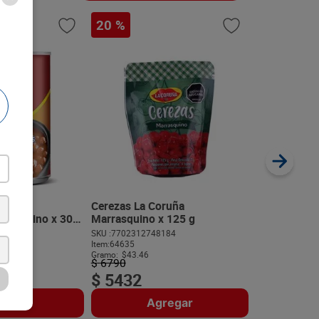
20 %
Champiñone
Cortados x 
SKU :
77023124
Item
:
993
Gramo:
$36.39
orge
Cerezas La Coruña
on Tocino x 300
Marrasquino x 125 g
298
SKU :
7702312748184
$
10
.
19
Item
:
64635
Gramo:
$43.46
$
6790
$
5432
regar
Agregar
A