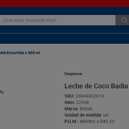
ué estás buscando hoy?
dia Encurtido x 400 ml
Despensa
Leche de Coco Badia 
SKU
:
33844002619
Item
:
22938
Marca:
BADIA
Unidad de medida:
un
P.U.M :
Mililitro a
$49.23