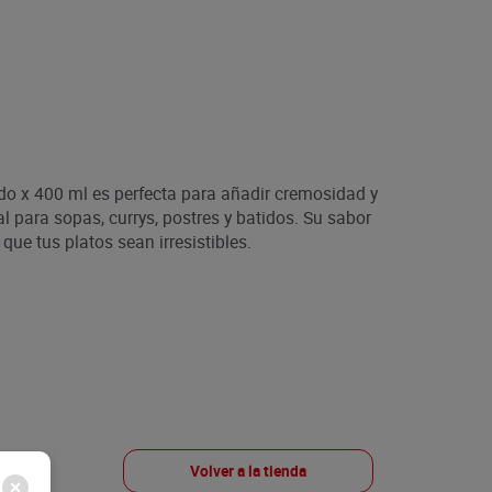
do x 400 ml es perfecta para añadir cremosidad y
al para sopas, currys, postres y batidos. Su sabor
que tus platos sean irresistibles.
Volver a la tienda