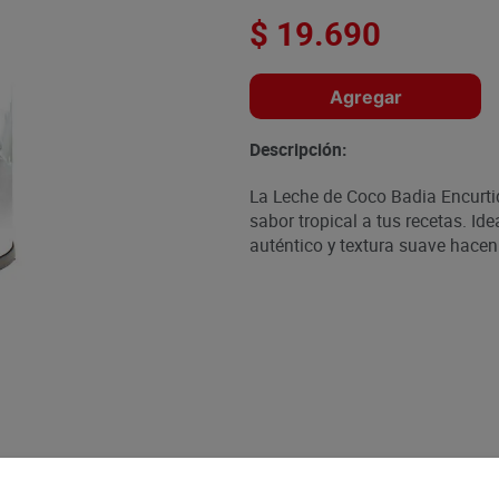
$
19
.
690
Agregar
Descripción:
La Leche de Coco Badia Encurti
sabor tropical a tus recetas. Ide
auténtico y textura suave hacen 