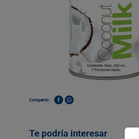
9
.
queso
10
.
papa
Compartir:
Te podría interesar