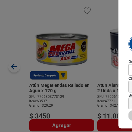
D
C
Atún Megatiendas Rallado en
Atun Alamar Bo
Agua x 170 g
2 Unds x 140 g
B
SKU :
7706303778129
SKU :
770061802065
Item
:
63537
Item
:
47721
Gramo:
$20.29
Gramo:
$42.14
$
3450
$
11
.
800
Agregar
Agre