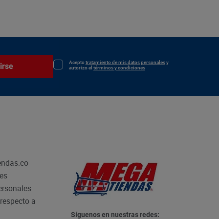
Acepto
tratamiento de mis datos personales
y
irse
autorizo el
términos y condiciones
endas.co
les
personales
respecto a
Síguenos en nuestras redes: