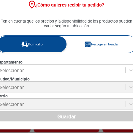
¿Cómo quieres recibir tu pedido?
20 %
25 %
Ten en cuenta que los precios y la disponibilidad de los productos pueden
variar según tu ubicación
Domicilio
Recoge en tienda
epartamento
Seleccionar
iudad/Municipio
cados en Agua
Alcaparras La Coruña en
Frijoles San J
Seleccionar
Vinagre x 250 g
Antioqueños c
g
arrio
2
SKU :
7702312090047
SKU :
7702014033
Item
:
989
Item
:
58821
Seleccionar
Gramo:
$26.53
Gramo:
$22.00
$
8290
$
8800
$
6632
$
6600
Guardar
gar
Agregar
Ag