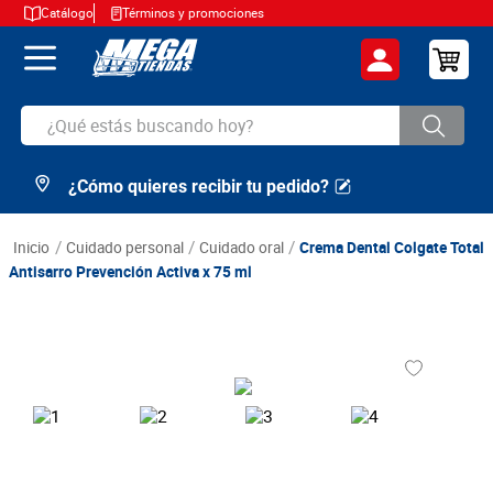
Catálogo
Términos y promociones
¿Qué estás buscando hoy?
¿Cómo quieres recibir tu pedido?
TÉRMINOS MÁS BUSCADOS
1
.
cerveza
cuidado personal
cuidado oral
Crema Dental Colgate Total
2
.
arroz
Antisarro Prevención Activa x 75 ml
3
.
leche
4
.
cafe
5
.
aceite
6
.
azucar
7
.
huevos