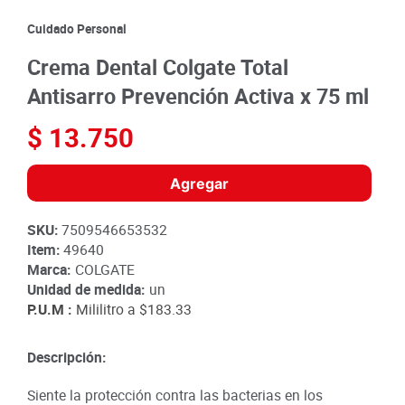
8
.
detergente
Cuidado Personal
9
.
queso
Crema Dental Colgate Total
10
.
papa
Antisarro Prevención Activa x 75 ml
$
13
.
750
Agregar
SKU
:
7509546653532
Item
:
49640
Marca:
COLGATE
Unidad de medida:
un
P.U.M :
Mililitro a
$183.33
Descripción:
Siente la protección contra las bacterias en los