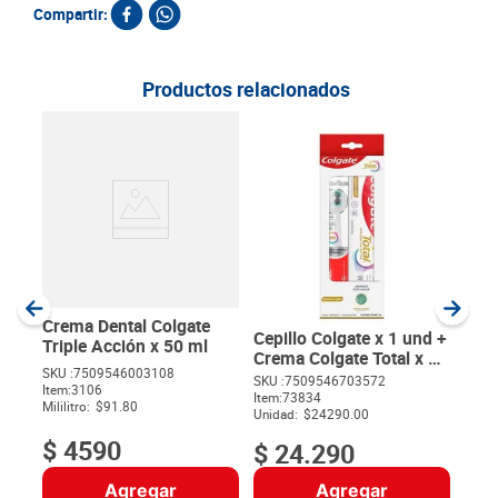
Compartir:
Productos relacionados
Cre
Whi
ml 
SKU :
Item
:
MililI
Crema Dental Colgate
Cepillo Colgate x 1 und +
Triple Acción x 50 ml
Crema Colgate Total x 63
SKU :
7509546003108
g
SKU :
7509546703572
Item
:
3106
$
Item
:
73834
Mililitro:
$91.80
Unidad:
$24290.00
$
4590
$
24
.
290
Agregar
Agregar