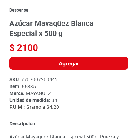
8
.
detergente
Despensa
9
.
queso
Azúcar Mayagüez Blanca
10
.
papa
Especial x 500 g
$
2100
Agregar
SKU
:
7707007200442
Item
:
66335
Marca:
MAYAGUEZ
Unidad de medida:
un
P.U.M :
Gramo a
$4.20
Descripción:
Azúcar Mayagüez Blanca Especial 500g. Pureza y