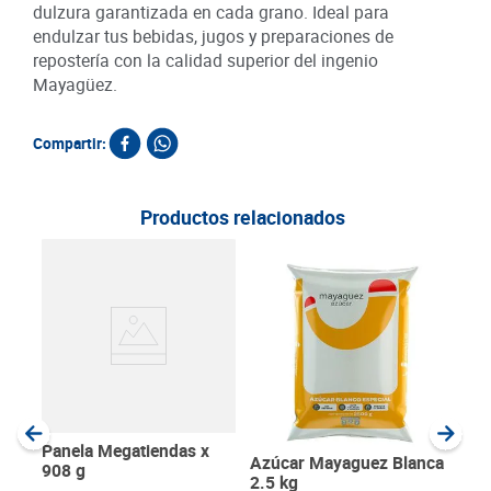
dulzura garantizada en cada grano. Ideal para
endulzar tus bebidas, jugos y preparaciones de
repostería con la calidad superior del ingenio
Mayagüez.
Compartir:
Productos relacionados
Azúc
Pure
SKU :
Item
:
Gram
Panela Megatiendas x
Azúcar Mayaguez Blanca
908 g
2.5 kg