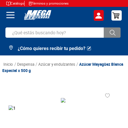
Catálogo
Términos y promociones
¿Qué estás buscando hoy?
¿Cómo quieres recibir tu pedido?
TÉRMINOS MÁS BUSCADOS
1
.
cerveza
despensa
azúcar y endulzantes
Azúcar Mayagüez Blanca
2
.
arroz
Especial x 500 g
3
.
leche
4
.
cafe
5
.
aceite
6
.
azucar
7
.
huevos