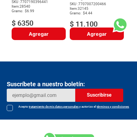
SKU :
7707190396441
SKU :
7707007200466
Item
:
28540
$
Item
:
32145
Gramo:
$6.99
Gramo:
$4.44
$
6350
$
11
.
100
Agregar
Agregar
Suscríbete a nuestro boletín:
Suscribirse
Acepto
tratamiento de mis datos personales
y autorizo el
términos y condiciones