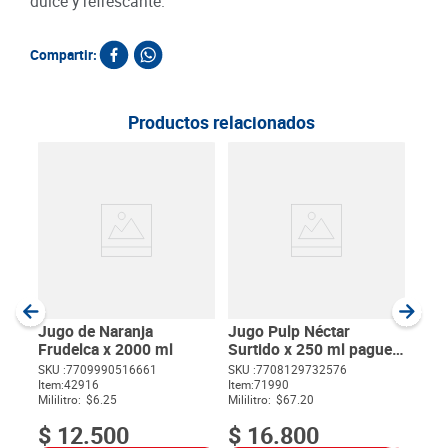
dulce y refrescante.
Compartir:
Productos relacionados
Zum
Nat
SKU :
Item
:
Milili
Jugo de Naranja
Jugo Pulp Néctar
Frudelca x 2000 ml
Surtido x 250 ml pague
10 lleve 12
SKU :
7709990516661
SKU :
7708129732576
Item
:
42916
Item
:
71990
$
Mililitro:
$6.25
Mililitro:
$67.20
$
12
.
500
$
16
.
800