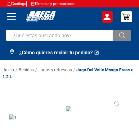
Catálogo
Términos y promociones
¿Qué estás buscando hoy?
¿Cómo quieres recibir tu pedido?
TÉRMINOS MÁS BUSCADOS
1
.
cerveza
bebidas
jugos y refrescos
Jugo Del Valle Mango Fresa x
2
.
arroz
1.2 L
3
.
leche
4
.
cafe
5
.
aceite
6
.
azucar
7
.
huevos