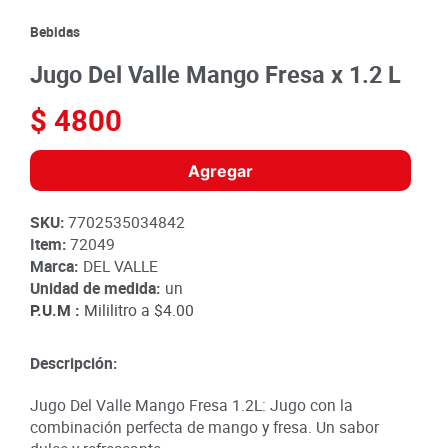
8
.
detergente
Bebidas
9
.
queso
Jugo Del Valle Mango Fresa x 1.2 L
10
.
papa
$
4800
Agregar
SKU
:
7702535034842
Item
:
72049
Marca:
DEL VALLE
Unidad de medida:
un
P.U.M :
Mililitro a
$4.00
Descripción:
Jugo Del Valle Mango Fresa 1.2L: Jugo con la
combinación perfecta de mango y fresa. Un sabor