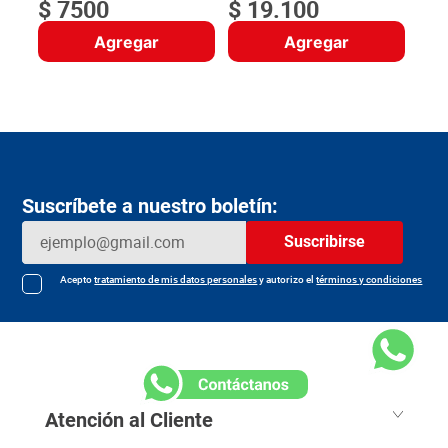
$
7500
$
19
.
100
Agregar
Agregar
Suscríbete a nuestro boletín:
Suscribirse
Acepto
tratamiento de mis datos personales
y autorizo el
términos y condiciones
Atención al Cliente