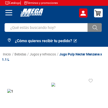
Catálogo
Términos y promociones
¿Qué estás buscando hoy?
¿Cómo quieres recibir tu pedido?
TÉRMINOS MÁS BUSCADOS
1
.
cerveza
bebidas
jugos y refrescos
Jugo Pulp Néctar Manzana x
2
.
arroz
1.1 L
3
.
leche
4
.
cafe
5
.
aceite
6
.
azucar
7
.
huevos