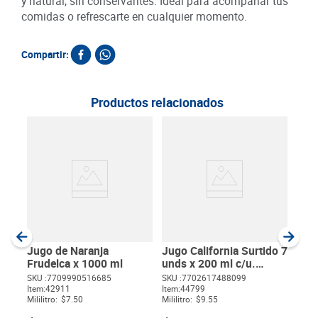
y natural, sin conservantes. Ideal para acompañar tus
comidas o refrescarte en cualquier momento.
Compartir:
Productos relacionados
Jugo
200 
12
SKU :
Item
:
Gram
Jugo de Naranja
Jugo California Surtido 7
Frudelca x 1000 ml
unds x 200 ml c/u.
Pague 7 Lleve 10 unds
SKU :
7709990516685
SKU :
7702617488099
Item
:
42911
Item
:
44799
$
Mililitro:
$7.50
Mililitro:
$9.55