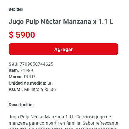
8
.
detergente
Bebidas
9
.
queso
Jugo Pulp Néctar Manzana x 1.1 L
10
.
papa
$
5900
Agregar
SKU
:
7709858744625
Item
:
71989
Marca:
PULP
Unidad de medida:
un
P.U.M :
Mililitro a
$5.36
Descripción:
Jugo Pulp Néctar Manzana 1.1L: Delicioso jugo de
manzana para compartir en familia. Sabor refrescante