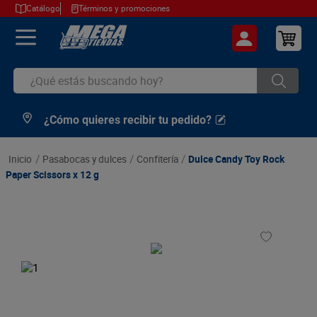
Catálogo
Términos y promociones
¿Qué estás buscando hoy?
¿Cómo quieres recibir tu pedido?
TÉRMINOS MÁS BUSCADOS
1
.
cerveza
pasabocas y dulces
confitería
Dulce Candy Toy Rock
2
.
arroz
Paper Scissors x 12 g
3
.
leche
4
.
cafe
5
.
aceite
6
.
azucar
7
.
huevos