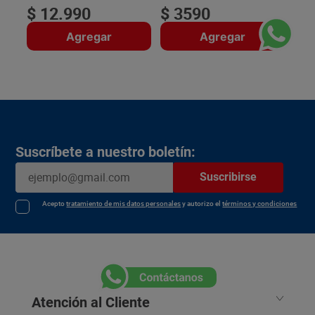
$
12
.
990
$
3590
Agregar
Agregar
Suscríbete a nuestro boletín:
Suscribirse
Acepto
tratamiento de mis datos personales
y autorizo el
términos y condiciones
Atención al Cliente