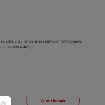
salados y crujientes en presentación extragrande.
ier reunión o antojo.
Volver a la tienda