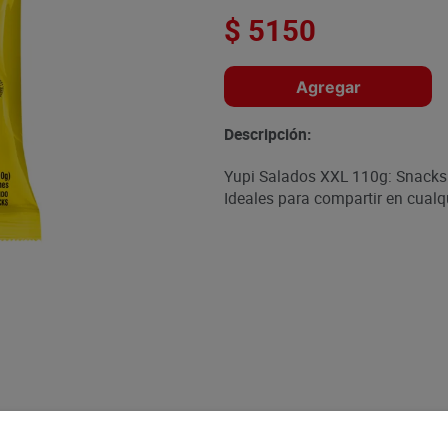
$
5150
Agregar
Descripción:
Yupi Salados XXL 110g: Snacks 
Ideales para compartir en cualqu