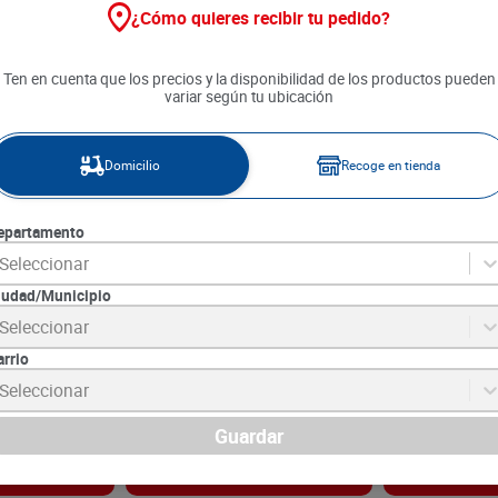
¿Cómo quieres recibir tu pedido?
40 %
Ten en cuenta que los precios y la disponibilidad de los productos pueden
variar según tu ubicación
Domicilio
Recoge en tienda
epartamento
Seleccionar
iudad/Municipio
sos x 34 g
Pasaboca Detodito BBQ 6 unds
De Todito BBQ
Seleccionar
x 45 g c/u
arrio
0
SKU :
7702189011480
SKU :
7702189059
Item
:
13114
Item
:
71057
Seleccionar
Gramo:
$43.53
Gramo:
$56.13
$
19
.
590
$
11
.
754
$
4490
Guardar
gar
Agregar
Ag