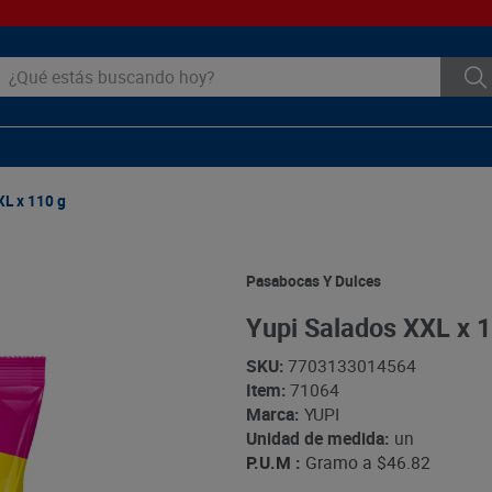
ué estás buscando hoy?
XL x 110 g
Pasabocas Y Dulces
Yupi Salados XXL x 1
SKU
:
7703133014564
Item
:
71064
Marca:
YUPI
Unidad de medida:
un
P.U.M :
Gramo a
$46.82