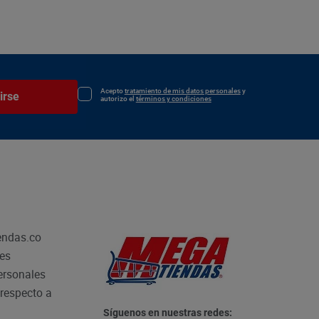
Acepto
tratamiento de mis datos personales
y
irse
autorizo el
términos y condiciones
endas.co
les
personales
respecto a
Síguenos en nuestras redes: