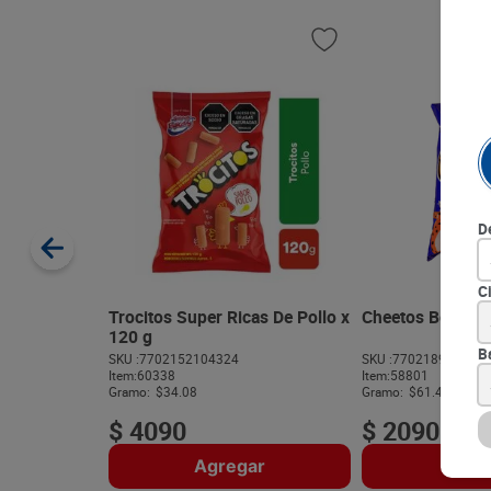
D
C
Trocitos Super Ricas De Pollo x
Cheetos Bolique
120 g
B
SKU :
7702152104324
SKU :
770218905786
Item
:
60338
Item
:
58801
Gramo:
$34.08
Gramo:
$61.47
$
4090
$
2090
Agregar
Agre