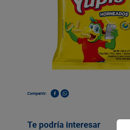
9
.
queso
10
.
papa
Compartir:
Te podría interesar