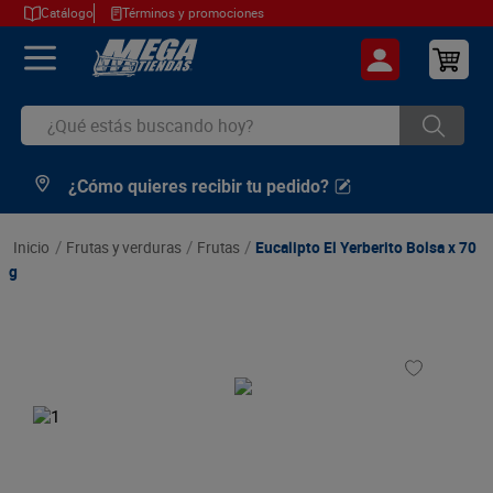
Catálogo
Términos y promociones
¿Qué estás buscando hoy?
¿Cómo quieres recibir tu pedido?
TÉRMINOS MÁS BUSCADOS
1
.
cerveza
frutas y verduras
frutas
Eucalipto El Yerberito Bolsa x 70
2
.
arroz
g
3
.
leche
4
.
cafe
5
.
aceite
6
.
azucar
7
.
huevos