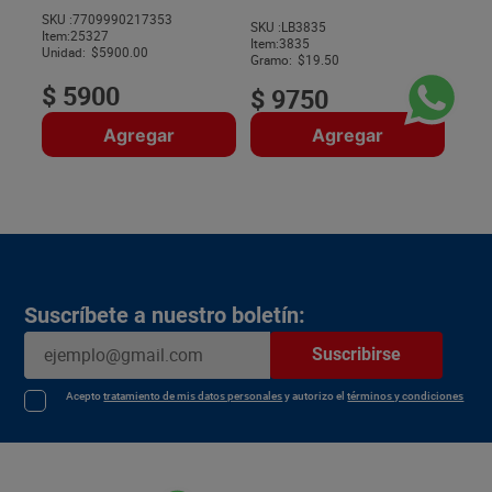
SKU :
7709990217353
SKU :
LB3835
Item
:
25327
$
Item
:
3835
Unidad:
$5900.00
Gramo:
$19.50
$
5900
$
9750
Agregar
Agregar
Suscríbete a nuestro boletín:
Suscribirse
Acepto
tratamiento de mis datos personales
y autorizo el
términos y condiciones