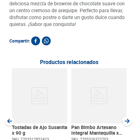
deliciosa mezcla de brownie de chocolate suave con
un centro cremoso de arequipe. Perfecto para llevar,
disfrutar como postre o darte un gusto dulce cuando
quieras. ¡Sabor que conquista!
Compartir:
Productos relacionados
20
Pan
Cas
SKU :
Item
:
Gram
Tostadas de Ajo Susanita
Pan Bimbo Artesano
x 90 g
Integral Mantequilla x
500 g
SKU :
7703517852423
SKU :
7705326372703
$
51