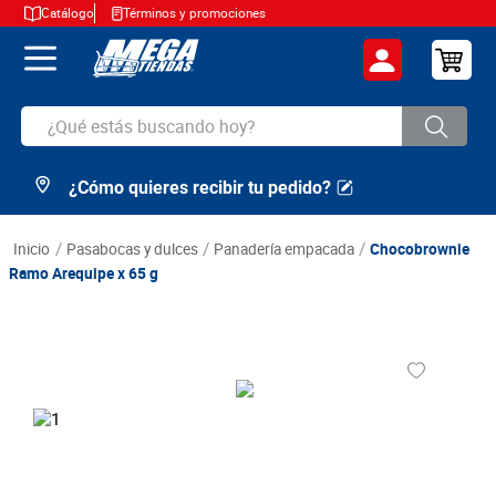
Catálogo
Términos y promociones
¿Qué estás buscando hoy?
¿Cómo quieres recibir tu pedido?
TÉRMINOS MÁS BUSCADOS
1
.
cerveza
pasabocas y dulces
panadería empacada
Chocobrownie
2
.
arroz
Ramo Arequipe x 65 g
3
.
leche
4
.
cafe
5
.
aceite
6
.
azucar
7
.
huevos