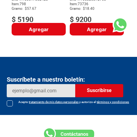
Item
:
798
Item
:
73736
$
Gramo:
$57.67
Gramo:
$18.40
$
5190
$
9200
Agregar
Agregar
Suscríbete a nuestro boletín:
Suscribirse
Acepto
tratamiento de mis datos personales
y autorizo el
términos y condiciones