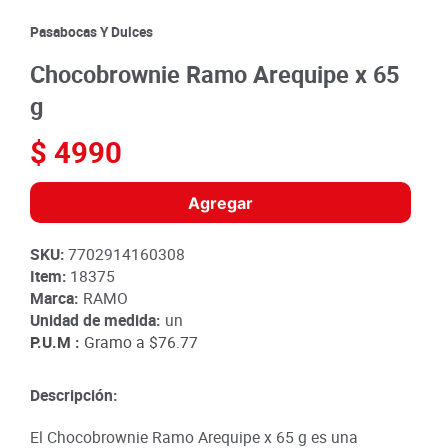
8
.
detergente
Pasabocas Y Dulces
9
.
queso
Chocobrownie Ramo Arequipe x 65
10
.
papa
g
$
4990
Agregar
SKU
:
7702914160308
Item
:
18375
Marca:
RAMO
Unidad de medida:
un
P.U.M :
Gramo a
$76.77
Descripción:
El Chocobrownie Ramo Arequipe x 65 g es una