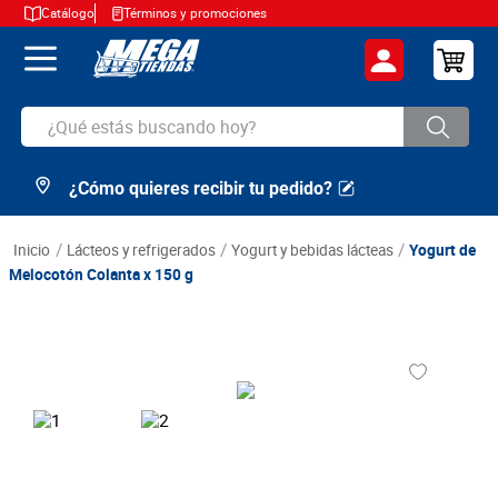
Catálogo
Términos y promociones
¿Qué estás buscando hoy?
¿Cómo quieres recibir tu pedido?
TÉRMINOS MÁS BUSCADOS
1
.
cerveza
lácteos y refrigerados
yogurt y bebidas lácteas
Yogurt de
2
.
arroz
Melocotón Colanta x 150 g
3
.
leche
4
.
cafe
5
.
aceite
6
.
azucar
7
.
huevos