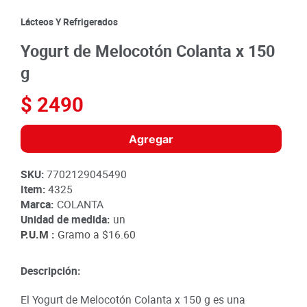
8
.
detergente
Lácteos Y Refrigerados
9
.
queso
Yogurt de Melocotón Colanta x 150
10
.
papa
g
$
2490
Agregar
SKU
:
7702129045490
Item
:
4325
Marca:
COLANTA
Unidad de medida:
un
P.U.M :
Gramo a
$16.60
Descripción:
El Yogurt de Melocotón Colanta x 150 g es una