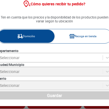
¿Cómo quieres recibir tu pedido?
Ten en cuenta que los precios y la disponibilidad de los productos pueden
variar según tu ubicación
Domicilio
Recoge en tienda
epartamento
Seleccionar
iudad/Municipio
a x 500 g
Brócoli Selecto x 500 g
Tomate Malla 
Seleccionar
arrio
SKU :
LB3638
SKU :
4026
Item
:
3638
Item
:
4026
Seleccionar
Gramo:
$12.50
Unidad:
$6400.00
$
6250
$
6400
Guardar
gar
Agregar
Ag