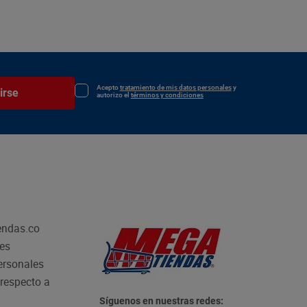
Acepto
tratamiento de mis datos personales
y
irse
autorizo el
términos y condiciones
endas.co
les
personales
respecto a
Síguenos en nuestras redes: