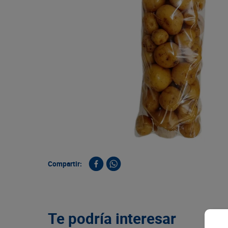
9
.
queso
10
.
papa
Compartir:
Te podría interesar