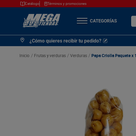
Catálogo
Términos y promociones
¿Q
TÉRMINOS MÁS
¿Cómo quieres recibir tu pedido?
BUSCADOS
1
.
cerveza
frutas y verduras
verduras
Papa Criolla Paquete x 
2
.
arroz
3
.
leche
4
.
cafe
5
.
aceite
6
.
azucar
7
.
huevos
8
.
detergente