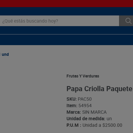
ué estás buscando hoy?
1 und
Frutas Y Verduras
Papa Criolla Paquete
SKU
:
PAC50
Item
:
54954
Marca:
SIN MARCA
Unidad de medida:
un
P.U.M :
Unidad a
$2500.00