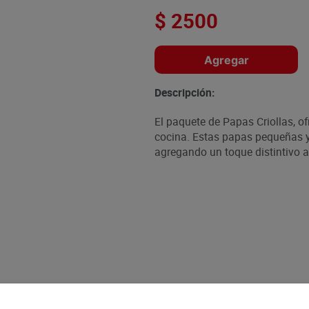
$
2500
Agregar
Descripción:
El paquete de Papas Criollas, of
cocina. Estas papas pequeñas y 
agregando un toque distintivo a