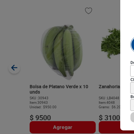
D
C
Bolsa de Platano Verde x 10
Zanahoria Select
unds
B
SKU :
30943
SKU :
LB4048
Item
:
30943
Item
:
4048
Unidad:
$950.00
Gramo:
$6.20
$
9500
$
3100
Agregar
Agre