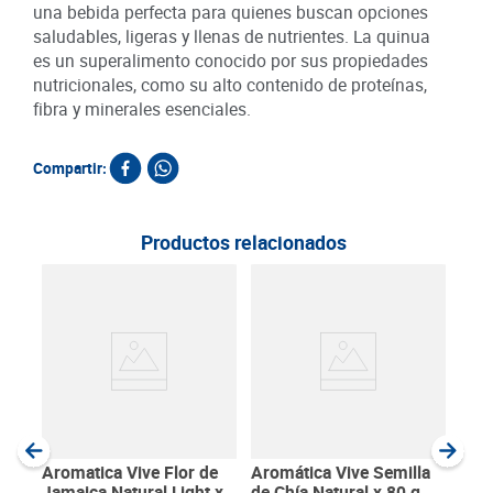
una bebida perfecta para quienes buscan opciones
saludables, ligeras y llenas de nutrientes. La quinua
es un superalimento conocido por sus propiedades
nutricionales, como su alto contenido de proteínas,
fibra y minerales esenciales.
Compartir:
Productos relacionados
30
Té V
Jam
x 26
SKU :
Item
:
Gram
Aromatica Vive Flor de
Aromática Vive Semilla
Jamaica Natural Light x
de Chía Natural x 80 g