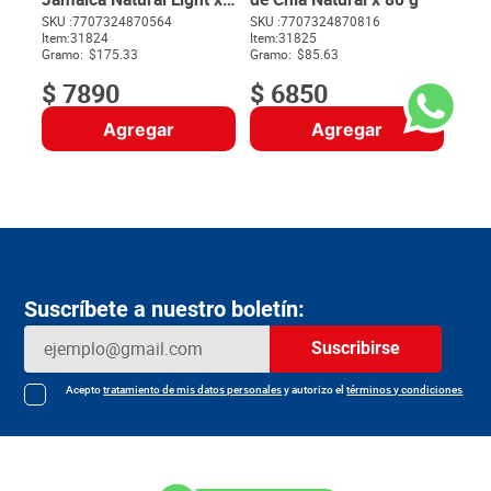
45 g
SKU :
7707324870564
SKU :
7707324870816
$
13
Item
:
31824
Item
:
31825
$
Gramo:
$175.33
Gramo:
$85.63
$
7890
$
6850
Agregar
Agregar
Suscríbete a nuestro boletín:
Suscribirse
Acepto
tratamiento de mis datos personales
y autorizo el
términos y condiciones