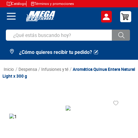
Catálogo
Términos y promociones
¿Qué estás buscando hoy?
¿Cómo quieres recibir tu pedido?
TÉRMINOS MÁS BUSCADOS
1
.
cerveza
despensa
infusiones y té
Aromática Quinua Entera Natural
2
.
arroz
Light x 300 g
3
.
leche
4
.
cafe
5
.
aceite
6
.
azucar
7
.
huevos