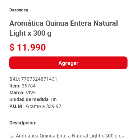
8
.
detergente
Despensa
9
.
queso
Aromática Quinua Entera Natural
10
.
papa
Light x 300 g
$
11
.
990
Agregar
SKU
:
7707324871431
Item
:
36784
Marca:
VIVE
Unidad de medida:
un
P.U.M :
Gramo a
$39.97
Descripción:
La Aromática Quinua Entera Natural Light x 300 g es