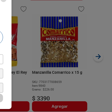
Condimento 
Comarrico e
SKU :
77031770
Item
:
1355
Gramo:
$33.17
zonarey El Rey
Manzanilla Comarrico x 15 g
799
SKU :
7703177008659
$
1990
Item
:
9840
Gramo:
$226.00
$
3390
regar
Agregar
A