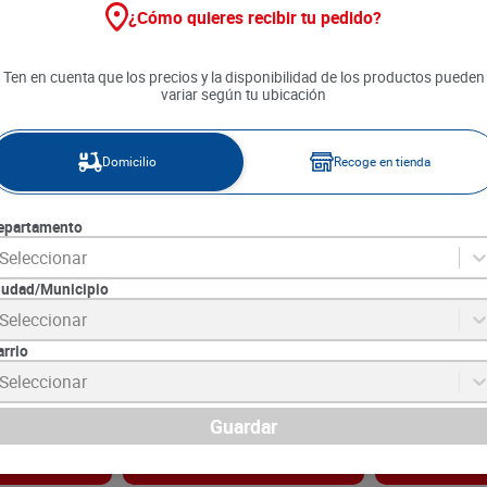
¿Cómo quieres recibir tu pedido?
Ten en cuenta que los precios y la disponibilidad de los productos pueden
variar según tu ubicación
Domicilio
Recoge en tienda
epartamento
Seleccionar
iudad/Municipio
Puro El Rey x
Condimento Color Comarrico x
Condimento Sa
Seleccionar
50 g
x 55 g
arrio
7
SKU :
7703177008048
SKU :
7702175156
Item
:
1455
Item
:
11668
Seleccionar
Gramo:
$38.00
Gramo:
$36.18
$
1900
$
1990
Guardar
gar
Agregar
Ag