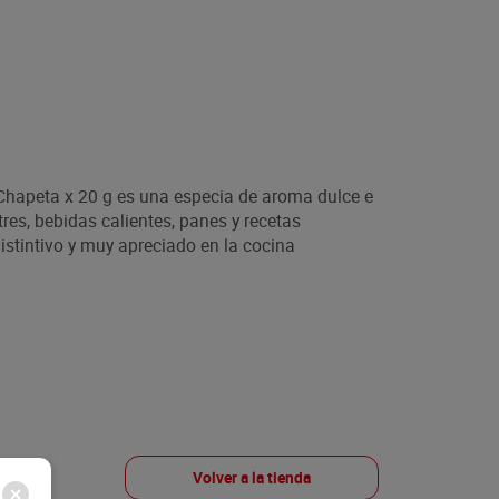
hapeta x 20 g es una especia de aroma dulce e
tres, bebidas calientes, panes y recetas
istintivo y muy apreciado en la cocina
Volver a la tienda