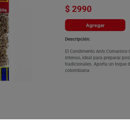
$
2990
Agregar
Descripción:
El Condimento Anís Comarrico C
intenso, ideal para preparar pos
tradicionales. Aporta un toque d
colombiana.