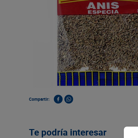
9
.
queso
10
.
papa
Compartir:
Te podría interesar