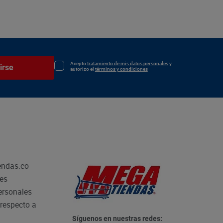
Acepto
tratamiento de mis datos personales
y
irse
autorizo el
términos y condiciones
endas.co
les
personales
respecto a
Síguenos en nuestras redes: