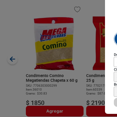
D
C
Condimento Comino
Condimento Ajo 
Megatiendas Chapeta x 60 g
25 g
B
SKU :
7706303000299
SKU :
770217585001
Item
:
36010
Item
:
60339
Gramo:
$30.83
Gramo:
$87.60
$
1850
$
2190
Agregar
Agre