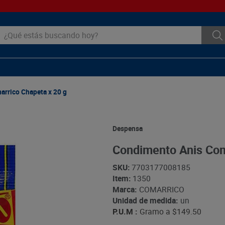
ué estás buscando hoy?
rrico Chapeta x 20 g
Despensa
Condimento Anis Com
SKU
:
7703177008185
Item
:
1350
Marca:
COMARRICO
Unidad de medida:
un
P.U.M :
Gramo a
$149.50