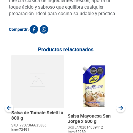
mezcla clásica de ingredientes frescos, aporta un
toque ácido y sabroso que equilibra cualquier
preparación. Ideal para cocina saludable y práctica.
Compartir:
Productos relacionados
Sal
Con
SKU :
Item
:
Gram
Salsa de Tomate Seletti x
Salsa Mayonesa San
800 g
Jorge x 600 g
SKU :
7707366635886
SKU :
7702014039412
Item
:
73491
Item
:
62989