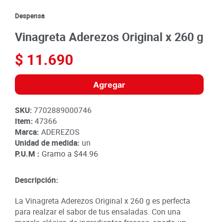
8
.
detergente
Despensa
9
.
queso
Vinagreta Aderezos Original x 260 g
10
.
papa
$
11
.
690
Agregar
SKU
:
7702889000746
Item
:
47366
Marca:
ADEREZOS
Unidad de medida:
un
P.U.M :
Gramo a
$44.96
Descripción:
La Vinagreta Aderezos Original x 260 g es perfecta
para realzar el sabor de tus ensaladas. Con una