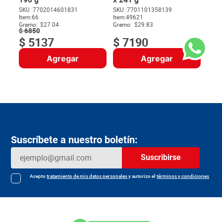
SKU :
7702014601831
SKU :
7701101358139
Item
:
66
Item
:
49621
$
Gramo:
$27.04
Gramo:
$29.83
$
6850
$
5137
$
7190
Agregar
Agregar
Suscríbete a nuestro boletín:
Suscribirse
Acepto
tratamiento de mis datos personales
y autorizo el
términos y condiciones