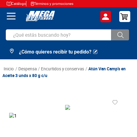
Catálogo
Términos y promociones
¿Qué estás buscando hoy?
¿Cómo quieres recibir tu pedido?
TÉRMINOS MÁS BUSCADOS
1
.
cerveza
despensa
encurtidos y conservas
Atún Van Camp's en
2
.
arroz
Aceite 3 unds x 80 g c/u
3
.
leche
4
.
cafe
5
.
aceite
6
.
azucar
7
.
huevos