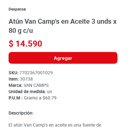
8
.
detergente
Despensa
9
.
queso
Atún Van Camp's en Aceite 3 unds x
10
.
papa
80 g c/u
$
14
.
590
Agregar
SKU
:
7702367001029
Item
:
30738
Marca:
VAN CAMPS
Unidad de medida:
un
P.U.M :
Gramo a
$60.79
Descripción:
El atún Van Camp's en aceite es una fuente de