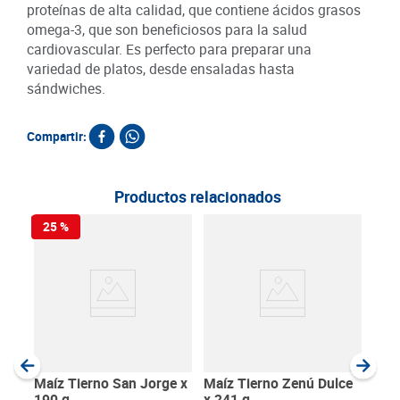
proteínas de alta calidad, que contiene ácidos grasos
omega-3, que son beneficiosos para la salud
cardiovascular. Es perfecto para preparar una
variedad de platos, desde ensaladas hasta
sándwiches.
Compartir:
Productos relacionados
25 %
Atú
de O
SKU :
Item
:
Gram
Maíz Tierno San Jorge x
Maíz Tierno Zenú Dulce
190 g
x 241 g