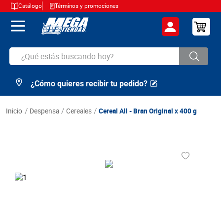
Catálogo
Términos y promociones
¿Qué estás buscando hoy?
¿Cómo quieres recibir tu pedido?
TÉRMINOS MÁS BUSCADOS
1
.
cerveza
despensa
cereales
Cereal All - Bran Original x 400 g
2
.
arroz
3
.
leche
4
.
cafe
5
.
aceite
6
.
azucar
7
.
huevos