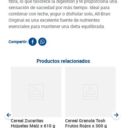
fibra, lo que favorece la digestión y te proporciona una
sensación de saciedad por más tiempo. Ideal para
combinar con leche, yogur o disfrutar solo, All-Bran
Original es una excelente fuente de nutrientes
esenciales para mantener una dieta equilibrada.
Compartir:
Productos relacionados
Cere
Trad
SKU :
Item
:
Gram
Cereal Zucaritas
Cereal Granola Tosh
Hojuelas Maíz x 610 g
Frutos Rojos x 300 g