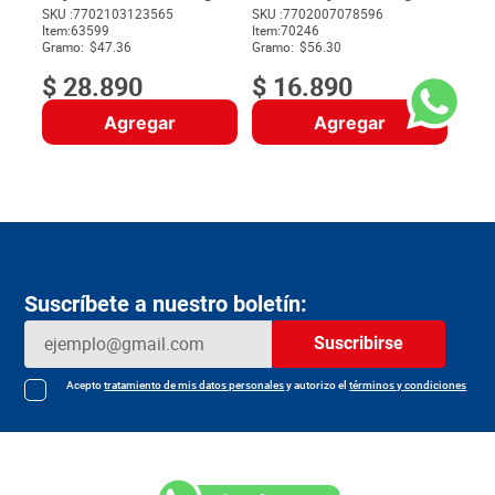
SKU :
7702103123565
SKU :
7702007078596
Item
:
63599
Item
:
70246
$
Gramo:
$47.36
Gramo:
$56.30
$
28
.
890
$
16
.
890
Agregar
Agregar
Suscríbete a nuestro boletín:
Suscribirse
Acepto
tratamiento de mis datos personales
y autorizo el
términos y condiciones