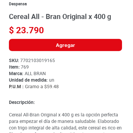
8
.
detergente
Despensa
9
.
queso
Cereal All - Bran Original x 400 g
10
.
papa
$
23
.
790
Agregar
SKU
:
7702103019165
Item
:
769
Marca:
ALL BRAN
Unidad de medida:
un
P.U.M :
Gramo a
$59.48
Descripción:
Cereal All-Bran Original x 400 g es la opción perfecta
para empezar el día de manera saludable. Elaborado
con trigo integral de alta calidad, este cereal es rico en