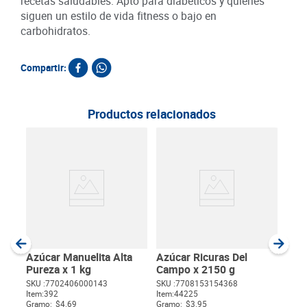
recetas saludables. Apto para diabéticos y quienes
siguen un estilo de vida fitness o bajo en
carbohidratos.
Compartir:
Productos relacionados
Pane
x 5
SKU :
Item
:
Gram
Azúcar Manuelita Alta
Azúcar Ricuras Del
Pureza x 1 kg
Campo x 2150 g
SKU :
7702406000143
SKU :
7708153154368
Item
:
392
Item
:
44225
$
Gramo:
$4.69
Gramo:
$3.95