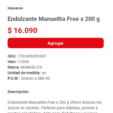
8
.
azucar
Despensa
9
.
queso
Endulzante Manuelita Free x 200 g
10
.
papa
$
16
.
090
Agregar
SKU
:
7702406092681
Item
:
13300
Marca:
MANUELITA
Unidad de medida:
un
P.U.M :
Gramo a
$80.45
Descripción:
Endulzante Manuelita Free x 200 g ofrece dulzura sin
azúcar ni calorías. Perfecto para bebidas, postres y