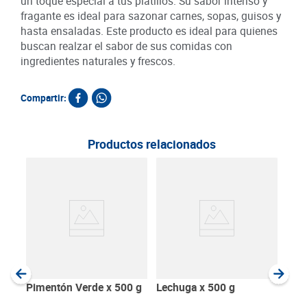
un toque especial a tus platillos. Su sabor intenso y
fragante es ideal para sazonar carnes, sopas, guisos y
hasta ensaladas. Este producto es ideal para quienes
buscan realzar el sabor de sus comidas con
ingredientes naturales y frescos.
Compartir:
Productos relacionados
Ace
SKU :
Item
:
Gram
Pimentón Verde x 500 g
Lechuga x 500 g