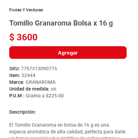
8
.
detergente
Frutas Y Verduras
9
.
queso
Tomillo Granaroma Bolsa x 16 g
10
.
papa
$
3600
Agregar
SKU
:
7707313090775
Item
:
52444
Marca:
GRANAROMA
Unidad de medida:
un
P.U.M :
Gramo a
$225.00
Descripción:
El Tomillo Granaroma en bolsa de 16 g es una
especia aromática de alta calidad, perfecta para darle