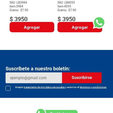
SKU :
LB3984
SKU :
LB4055
Item
:
3984
Item
:
4055
$
Gramo:
$7.90
Gramo:
$7.90
$
3950
$
3950
Agregar
Agregar
Suscríbete a nuestro boletín:
Suscribirse
Acepto
tratamiento de mis datos personales
y autorizo el
términos y condiciones