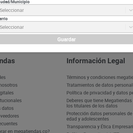
iudad/Municipio
Seleccionar
Suscrib
arrio
Seleccionar
Guardar
ndas
Información Legal
des
Términos y condiciones megati
nosotros
Tratamientos de datos persona
gitales
Política de privacidad y datos 
itucionales
Deberes que tiene Megatiendas 
los titulares de los datos
s datos
Protección datos personales d
oveedores
edad y adolescentes
ecuentes
Transparencia y Ética Empresari
ar en megatiendas.co?