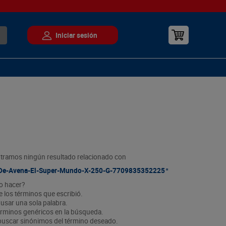
tramos ningún resultado relacionado con
-De-Avena-El-Super-Mundo-X-250-G-7709835352225
o hacer?
ue los términos que escribió.
 usar una sola palabra.
 términos genéricos en la búsqueda.
 buscar sinónimos del término deseado.