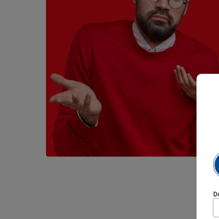
9
.
queso
10
.
papa
D