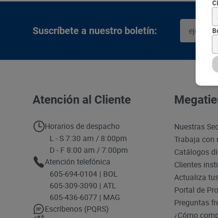
C
Suscríbete a nuestro boletín:
B
Atención al Cliente
Megatie
Horarios de despacho
Nuestras Se
L - S 7:30 am / 8:00pm
Trabaja con 
D - F 8:00 am / 7:00pm
Catálogos di
Atención telefónica
Clientes inst
605-694-0104 | BOL
Actualiza tu
605-309-3090 | ATL
Portal de Pr
605-436-6077 | MAG
Preguntas fr
Escríbenos (PQRS)
¿Cómo compr