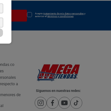
Acepto
tratamiento de mis datos personales
y
irse
autorizo el
términos y condiciones
endas.co
les
personales
respecto a
Síguenos en nuestras redes:
e menores de
al