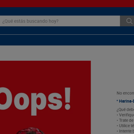
ué estás buscando hoy?
No encon
Harina
¿Qué deb
• Verifiq
• Trate de
• Utilice
• Intente