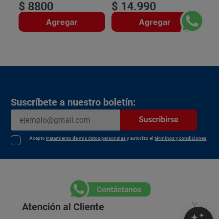
$
8800
$
14
.
990
Agregar
Agregar
Suscríbete a nuestro boletín:
Suscribirse
Acepto
tratamiento de mis datos personales
y autorizo el
términos y condiciones
Atención al Cliente