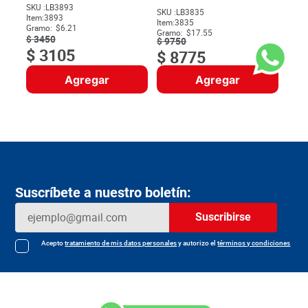
SKU :
LB3893
$
19
SKU :
LB3835
Item
:
3893
$
Item
:
3835
Gramo:
$6.21
Gramo:
$17.55
$
3450
$
9750
$
3105
$
8775
Agregar
Agregar
Suscríbete a nuestro boletín:
Suscribirse
Acepto
tratamiento de mis datos personales
y autorizo el
términos y condiciones