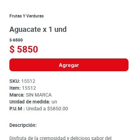
8
.
detergente
9
.
queso
Frutas Y Verduras
10
.
papa
Aguacate x 1 und
$
6500
$
5850
Agregar
SKU
:
15512
Item
:
15512
Marca:
SIN MARCA
Unidad de medida:
un
P.U.M :
Unidad a
$5850.00
Descripción:
Disfruta de la cremosidad y delicioso sabor del