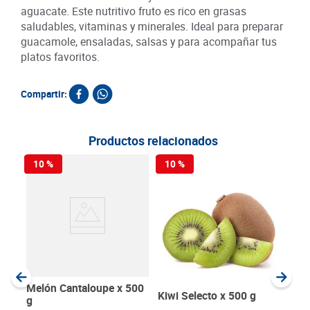
aguacate. Este nutritivo fruto es rico en grasas
saludables, vitaminas y minerales. Ideal para preparar
guacamole, ensaladas, salsas y para acompañar tus
platos favoritos.
Compartir:
Productos relacionados
10 %
10 %
10
Uva
Semi
SKU :
Item
:
Gram
Melón Cantaloupe x 500
Kiwi Selecto x 500 g
g