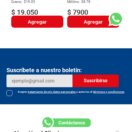
$
Gramo:
$19.05
Mililitro:
$8.78
$
19
.
050
$
7900
Agregar
Agregar
Suscríbete a nuestro boletín:
Suscribirse
Acepto
tratamiento de mis datos personales
y autorizo el
términos y condiciones