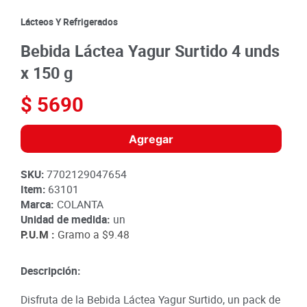
8
.
detergente
Lácteos Y Refrigerados
9
.
queso
Bebida Láctea Yagur Surtido 4 unds
10
.
papa
x 150 g
$
5690
Agregar
SKU
:
7702129047654
Item
:
63101
Marca:
COLANTA
Unidad de medida:
un
P.U.M :
Gramo a
$9.48
Descripción:
Disfruta de la Bebida Láctea Yagur Surtido, un pack de