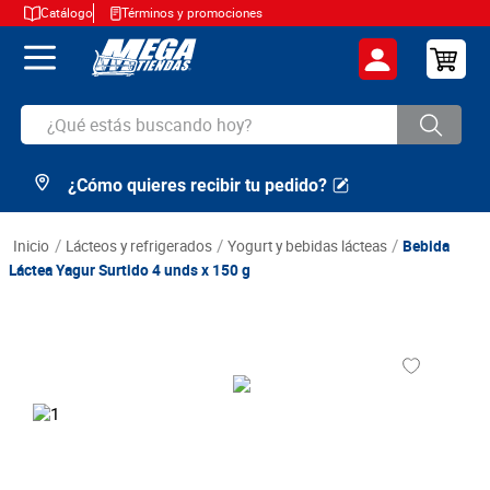
Catálogo
Términos y promociones
¿Qué estás buscando hoy?
¿Cómo quieres recibir tu pedido?
TÉRMINOS MÁS BUSCADOS
1
.
cerveza
lácteos y refrigerados
yogurt y bebidas lácteas
Bebida
2
.
arroz
Láctea Yagur Surtido 4 unds x 150 g
3
.
leche
4
.
cafe
5
.
aceite
6
.
azucar
7
.
huevos