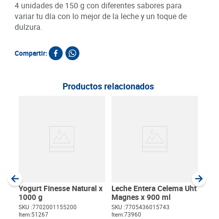
4 unidades de 150 g con diferentes sabores para
variar tu día con lo mejor de la leche y un toque de
dulzura.
Compartir:
Productos relacionados
Beb
Mor
SKU :
Item
:
Gram
Yogurt Finesse Natural x
Leche Entera Celema Uht
1000 g
Magnes x 900 ml
SKU :
7702001155200
SKU :
7705436015743
Item
:
51267
Item
:
73960