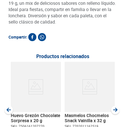
19 g, un mix de deliciosos sabores con relleno líquido.
Ideal para fiestas, compartir en familia o llevar en la
lonchera. Diversión y sabor en cada paleta, con el
sello clásico de calidad.
Compartir:
Productos relacionados
Gom
Wat
SKU :
Item
:
Gram
Huevo Grezón Chocolate
Masmelos Chocmelos
Sorpresa x 20 g
Snack Vainilla x 32 g
SKU :
7506161207270
SKU :
7702011162519