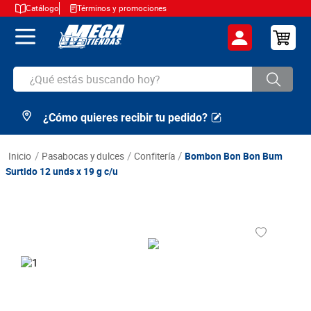
Catálogo
Términos y promociones
¿Qué estás buscando hoy?
¿Cómo quieres recibir tu pedido?
TÉRMINOS MÁS BUSCADOS
1
.
cerveza
pasabocas y dulces
confitería
Bombon Bon Bon Bum
2
.
arroz
Surtido 12 unds x 19 g c/u
3
.
leche
4
.
cafe
5
.
aceite
6
.
azucar
7
.
huevos