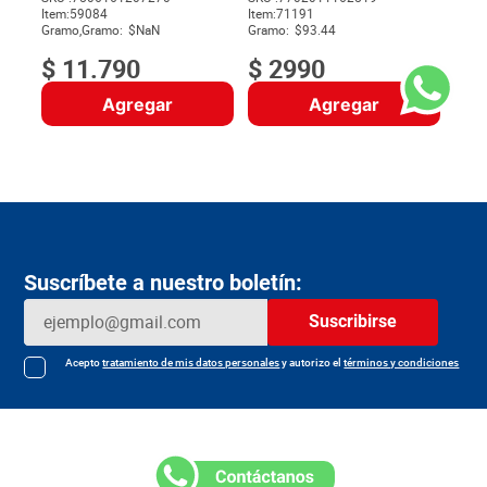
Item
:
59084
Item
:
71191
$
Gramo,Gramo:
$NaN
Gramo:
$93.44
$
11
.
790
$
2990
Agregar
Agregar
Suscríbete a nuestro boletín:
Suscribirse
Acepto
tratamiento de mis datos personales
y autorizo el
términos y condiciones