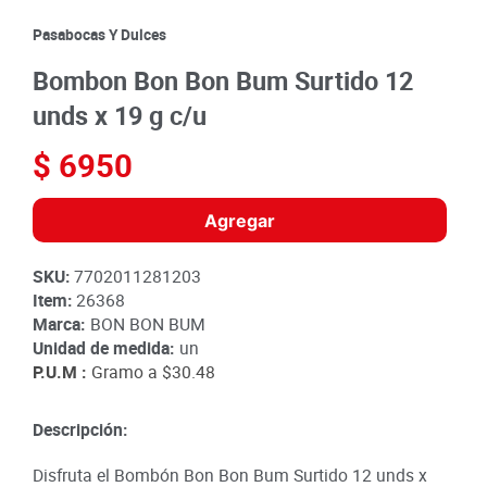
8
.
detergente
Pasabocas Y Dulces
9
.
queso
Bombon Bon Bon Bum Surtido 12
10
.
papa
unds x 19 g c/u
$
6950
Agregar
SKU
:
7702011281203
Item
:
26368
Marca:
BON BON BUM
Unidad de medida:
un
P.U.M :
Gramo a
$30.48
Descripción:
Disfruta el Bombón Bon Bon Bum Surtido 12 unds x