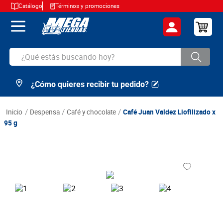
Catálogo
Términos y promociones
¿Qué estás buscando hoy?
¿Cómo quieres recibir tu pedido?
TÉRMINOS MÁS BUSCADOS
1
.
cerveza
despensa
café y chocolate
Café Juan Valdez Liofilizado x
2
.
arroz
95 g
3
.
leche
4
.
cafe
5
.
aceite
6
.
azucar
7
.
huevos