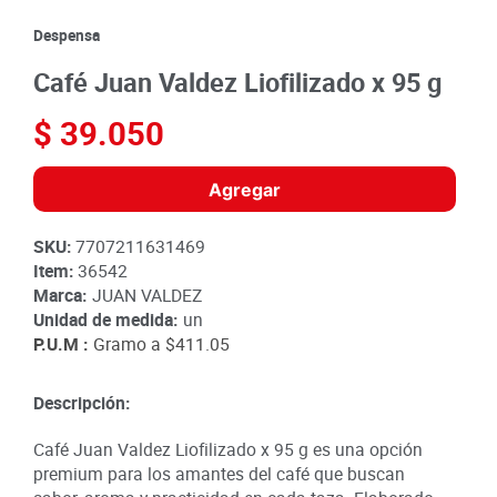
8
.
detergente
Despensa
9
.
queso
Café Juan Valdez Liofilizado x 95 g
10
.
papa
$
39
.
050
Agregar
SKU
:
7707211631469
Item
:
36542
Marca:
JUAN VALDEZ
Unidad de medida:
un
P.U.M :
Gramo a
$411.05
Descripción:
Café Juan Valdez Liofilizado x 95 g es una opción
premium para los amantes del café que buscan