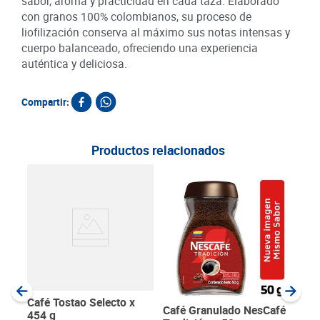
sabor, aroma y practicidad en cada taza. Elaborado
con granos 100% colombianos, su proceso de
liofilización conserva al máximo sus notas intensas y
cuerpo balanceado, ofreciendo una experiencia
auténtica y deliciosa.
Compartir:
Productos relacionados
Cho
Esp
g
SKU :
Item
:
Gram
Café Tostao Selecto x
Café Granulado NesCafé
454 g