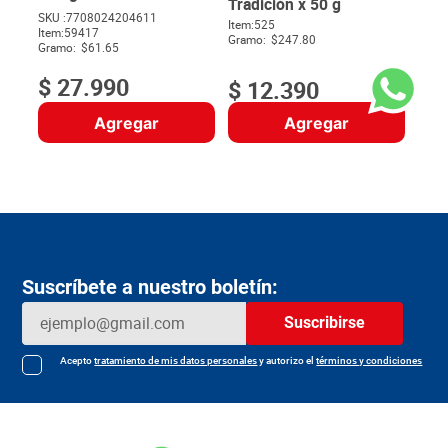
Tradición x 50 g
SKU :
7708024204611
Item
:
525
Item
:
59417
$
Gramo:
$247.80
Gramo:
$61.65
$
27
.
990
$
12
.
390
Agregar
Agregar
Suscríbete a nuestro boletín:
Suscribirse
Acepto
tratamiento de mis datos personales
y autorizo el
términos y condiciones