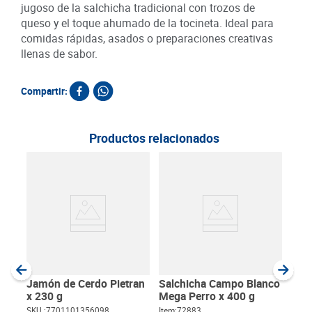
jugoso de la salchicha tradicional con trozos de
queso y el toque ahumado de la tocineta. Ideal para
comidas rápidas, asados o preparaciones creativas
llenas de sabor.
Compartir:
Productos relacionados
Jam
Sel
SKU :
Item
:
Gram
Jamón de Cerdo Pietran
Salchicha Campo Blanco
x 230 g
Mega Perro x 400 g
SKU :
7701101356098
Item
:
72883