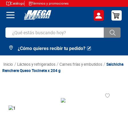
Catálogo
Términos y promociones
¿Qué estás buscando hoy?
¿Cómo quieres recibir tu pedido?
TÉRMINOS MÁS BUSCADOS
1
.
cerveza
lácteos y refrigerados
carnes frías y embutidos
Salchicha
2
.
arroz
Ranchera Queso Tocineta x 204 g
3
.
leche
4
.
cafe
5
.
aceite
6
.
azucar
7
.
huevos