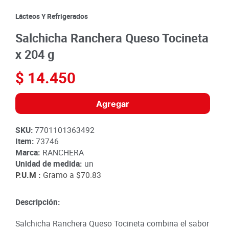
8
.
detergente
Lácteos Y Refrigerados
9
.
queso
Salchicha Ranchera Queso Tocineta
10
.
papa
x 204 g
$
14
.
450
Agregar
SKU
:
7701101363492
Item
:
73746
Marca:
RANCHERA
Unidad de medida:
un
P.U.M :
Gramo a
$70.83
Descripción:
Salchicha Ranchera Queso Tocineta combina el sabor