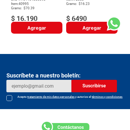
Item
:
40995
Gramo:
$16.23
$
Gramo:
$70.39
$
16
.
190
$
6490
Agregar
Agregar
Suscríbete a nuestro boletín:
Suscribirse
Acepto
tratamiento de mis datos personales
y autorizo el
términos y condiciones