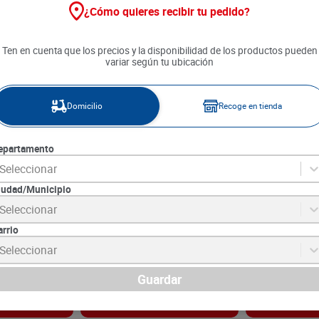
¿Cómo quieres recibir tu pedido?
Ten en cuenta que los precios y la disponibilidad de los productos pueden
variar según tu ubicación
Domicilio
Recoge en tienda
epartamento
Seleccionar
iudad/Municipio
na Con Sal
Margarina Rama Con Sal x 500
Margarina Ram
Seleccionar
x 125 g
g Pague 450 Lleve 500 g
g
arrio
5
SKU :
8719200273856
SKU :
8719200453
Item
:
62921
Item
:
4051
Seleccionar
Gramo:
$33.62
Gramo:
$33.70
$
14
.
290
$
16
.
850
Guardar
gar
Agregar
Ag