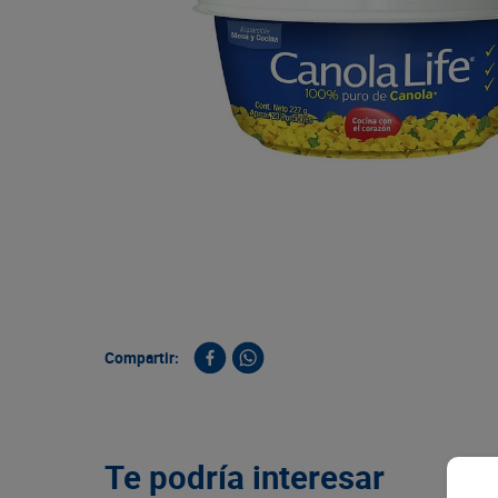
9
.
queso
10
.
papa
Compartir:
Te podría interesar