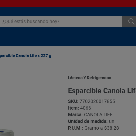
ué estás buscando hoy?
parcible Canola Life x 227 g
Lácteos Y Refrigerados
Esparcible Canola Lif
SKU
:
7702020017855
Item
:
4066
Marca:
CANOLA LIFE
Unidad de medida:
un
P.U.M :
Gramo a
$38.28