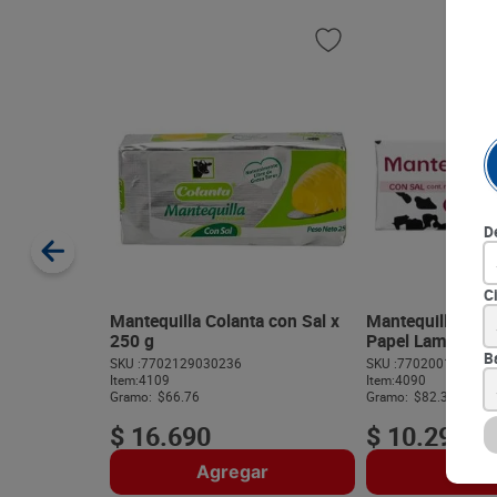
D
C
Mantequilla Colanta con Sal x
Mantequilla Alpi
250 g
Papel Laminado 
B
SKU :
7702129030236
SKU :
770200102035
Item
:
4109
Item
:
4090
Gramo:
$66.76
Gramo:
$82.32
$
16
.
690
$
10
.
290
Agregar
Agre