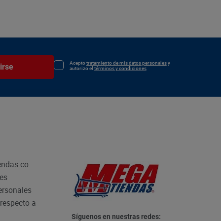
Acepto
tratamiento de mis datos personales
y
irse
autorizo el
términos y condiciones
endas.co
les
personales
respecto a
Síguenos en nuestras redes: