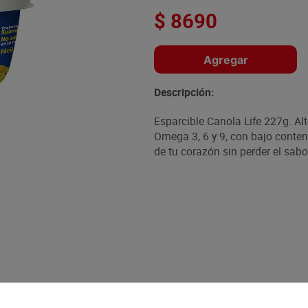
$
8690
Agregar
Descripción:
Esparcible Canola Life 227g. Alt
Omega 3, 6 y 9, con bajo conten
de tu corazón sin perder el sabo