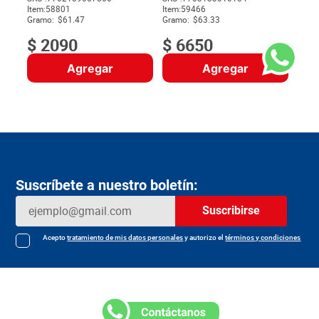
Item
:
58801
Item
:
59466
$
Gramo:
$61.47
Gramo:
$63.33
$
2090
$
6650
Agregar
Agregar
Suscríbete a nuestro boletín:
Suscribirse
Acepto
tratamiento de mis datos personales
y autorizo el
términos y condiciones