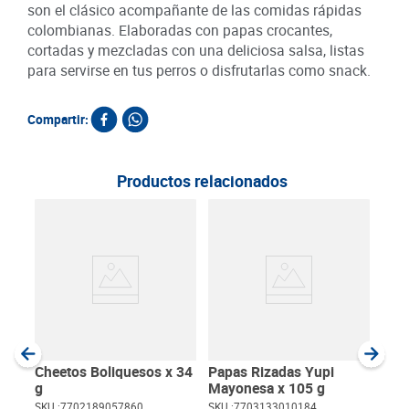
son el clásico acompañante de las comidas rápidas
colombianas. Elaboradas con papas crocantes,
cortadas y mezcladas con una deliciosa salsa, listas
para servirse en tus perros o disfrutarlas como snack.
Compartir:
Productos relacionados
Papa
Crem
SKU :
Item
:
Gram
Cheetos Boliquesos x 34
Papas Rizadas Yupi
g
Mayonesa x 105 g
SKU :
7702189057860
SKU :
7703133010184