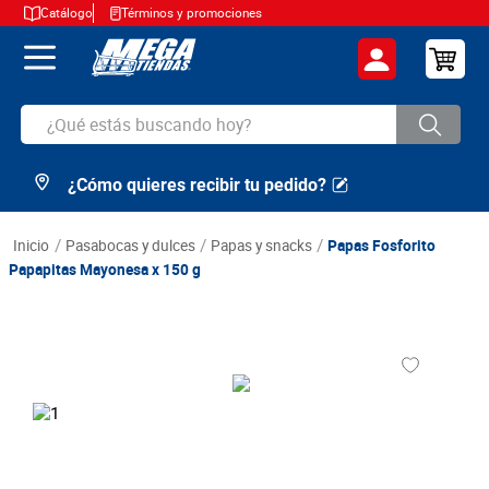
Catálogo
Términos y promociones
¿Qué estás buscando hoy?
¿Cómo quieres recibir tu pedido?
TÉRMINOS MÁS BUSCADOS
1
.
cerveza
pasabocas y dulces
papas y snacks
Papas Fosforito
2
.
arroz
Papapitas Mayonesa x 150 g
3
.
leche
4
.
cafe
5
.
aceite
6
.
azucar
7
.
huevos