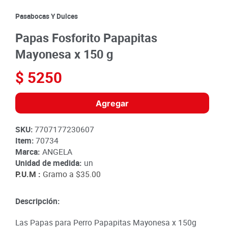
8
.
detergente
Pasabocas Y Dulces
9
.
queso
Papas Fosforito Papapitas
10
.
papa
Mayonesa x 150 g
$
5250
Agregar
SKU
:
7707177230607
Item
:
70734
Marca:
ANGELA
Unidad de medida:
un
P.U.M :
Gramo a
$35.00
Descripción:
Las Papas para Perro Papapitas Mayonesa x 150g