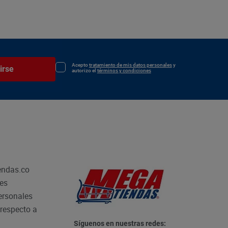
Acepto
tratamiento de mis datos personales
y
irse
autorizo el
términos y condiciones
endas.co
les
personales
respecto a
Síguenos en nuestras redes: