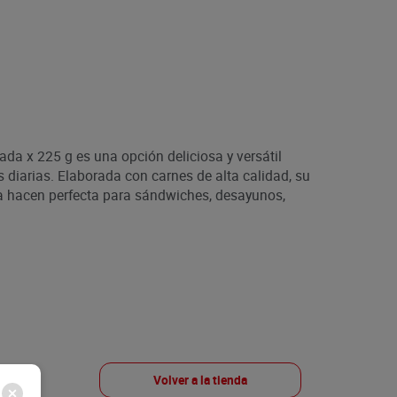
da x 225 g es una opción deliciosa y versátil
diarias. Elaborada con carnes de alta calidad, su
la hacen perfecta para sándwiches, desayunos,
Volver a la tienda