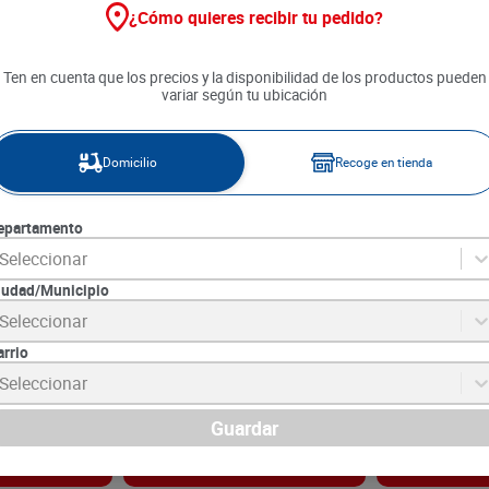
¿Cómo quieres recibir tu pedido?
Ten en cuenta que los precios y la disponibilidad de los productos pueden
variar según tu ubicación
Domicilio
Recoge en tienda
epartamento
Seleccionar
iudad/Municipio
00 g
Salchicha Campo Blanco Mega
Mortad
Seleccionar
Texana x 225 g
arrio
9
SKU :
7706303847962
SKU :
7701101270
Item
:
72881
Item
:
2887
Seleccionar
Gramo:
$26.18
Gramo:
$27.09
$
5890
$
12
.
190
Guardar
gar
Agregar
Ag