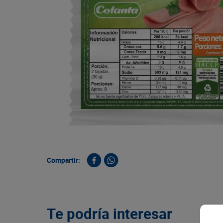
9
.
queso
10
.
papa
Compartir:
Te podría interesar