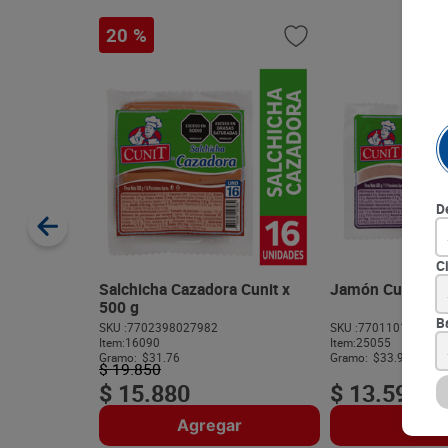
20 %
D
C
Salchicha Cazadora Cunit x
Jamón Cunit x 4
500 g
B
SKU :
7702398027982
SKU :
770110128079
Item
:
16090
Item
:
25055
Gramo:
$31.76
Gramo:
$33.98
$
19
.
850
$
15
.
880
$
13
.
590
Agregar
Agre