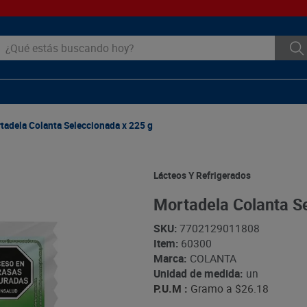
ué estás buscando hoy?
tadela Colanta Seleccionada x 225 g
Lácteos Y Refrigerados
Mortadela Colanta S
SKU
:
7702129011808
Item
:
60300
Marca:
COLANTA
Unidad de medida:
un
P.U.M :
Gramo a
$26.18