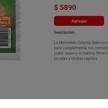
$
5890
Agregar
Descripción:
La Mortadela Colanta Selecciona
para complementar tus comidas 
sabor suave y su textura firme 
picadas y recetas rápidas.