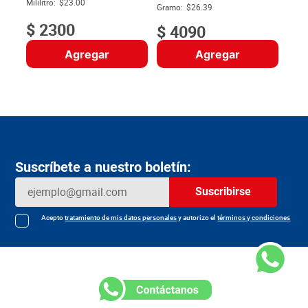
$
Mililitro:
$23.00
Gramo:
$26.39
$
2300
$
4090
Agregar
Agregar
Suscríbete a nuestro boletín:
Suscribirse
Acepto
tratamiento de mis datos personales
y autorizo el
términos y condiciones