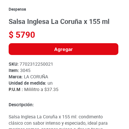
8
.
detergente
Despensa
9
.
queso
Salsa Inglesa La Coruña x 155 ml
10
.
papa
$
5790
Agregar
SKU
:
7702312250021
Item
:
3045
Marca:
LA CORUÑA
Unidad de medida:
un
P.U.M :
Mililitro a
$37.35
Descripción:
Salsa Inglesa La Coruña x 155 ml: condimento
clásico con sabor intenso y especiado, ideal para