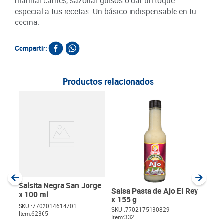
marinar carnes, sazonar guisos o dar un toque
especial a tus recetas. Un básico indispensable en tu
cocina.
Compartir:
Productos relacionados
Sals
Clás
SKU :
Item
:
Gram
Salsita Negra San Jorge
Salsa Pasta de Ajo El Rey
x 100 ml
x 155 g
SKU :
7702014614701
SKU :
7702175130829
Item
:
62365
Item
:
332