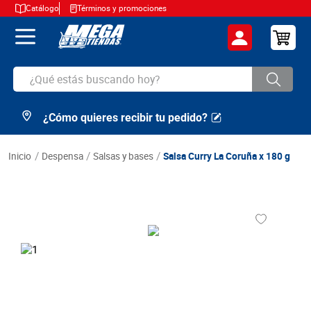
Catálogo
Términos y promociones
¿Qué estás buscando hoy?
¿Cómo quieres recibir tu pedido?
TÉRMINOS MÁS BUSCADOS
1
.
cerveza
despensa
salsas y bases
Salsa Curry La Coruña x 180 g
2
.
arroz
3
.
leche
4
.
cafe
5
.
aceite
6
.
azucar
7
.
huevos