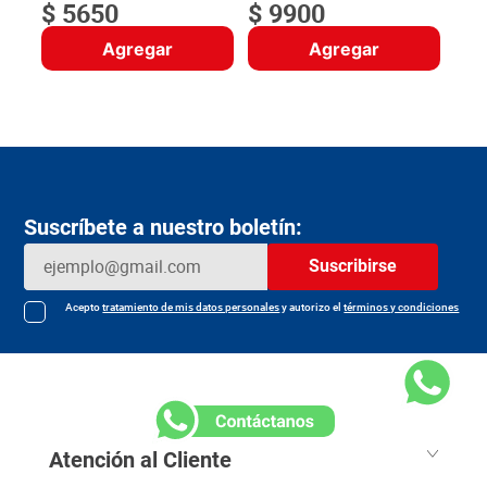
$
5650
$
9900
Agregar
Agregar
Suscríbete a nuestro boletín:
Suscribirse
Acepto
tratamiento de mis datos personales
y autorizo el
términos y condiciones
Atención al Cliente