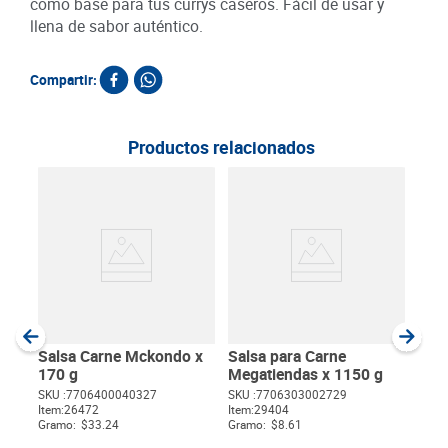
como base para tus currys caseros. Fácil de usar y
llena de sabor auténtico.
Compartir:
Productos relacionados
Sal
50 
SKU :
Item
:
Gram
Salsa Carne Mckondo x
Salsa para Carne
170 g
Megatiendas x 1150 g
SKU :
7706400040327
SKU :
7706303002729
Item
:
26472
Item
:
29404
$
Gramo:
$33.24
Gramo:
$8.61