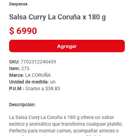
8
.
detergente
Despensa
9
.
queso
Salsa Curry La Coruña x 180 g
10
.
papa
$
6990
Agregar
SKU
:
7702312240459
Item
:
275
Marca:
LA CORUÑA
Unidad de medida:
un
P.U.M :
Gramo a
$38.83
Descripción:
La Salsa Curry La Coruña x 180 g ofrece un sabor
exótico y aromático que transforma cualquier platillo.
Perfecta para marinar carnes, acompañar arroces o